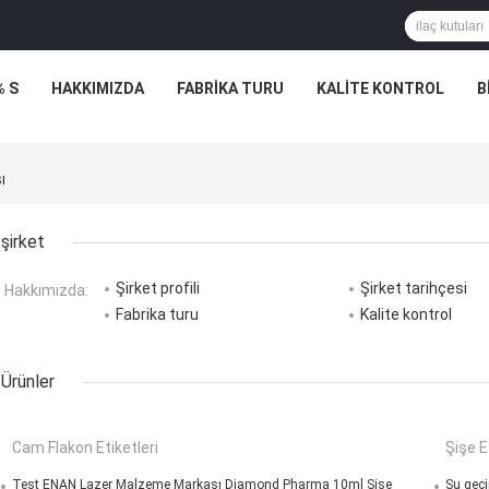
% S
HAKKIMIZDA
FABRIKA TURU
KALITE KONTROL
B
ı
şirket
Şirket profili
Şirket tarihçesi
Hakkımızda:
Fabrika turu
Kalite kontrol
Ürünler
Cam Flakon Etiketleri
Şişe E
Test ENAN Lazer Malzeme Markası Diamond Pharma 10ml Şişe
Su geçi