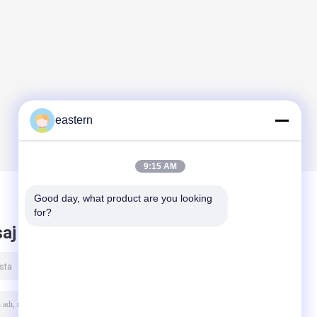
eastern
9:15 AM
Good day, what product are you looking 
for?
aj bırak