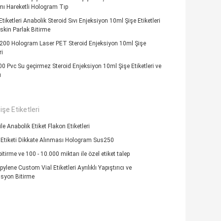
ı Hareketli Hologram Tıp
Etiketleri Anabolik Steroid Sıvı Enjeksiyon 10ml Şişe Etiketleri
skin Parlak Bitirme
 200 Hologram Laser PET Steroid Enjeksiyon 10ml Şişe
ri
0 Pvc Su geçirmez Steroid Enjeksiyon 10ml Şişe Etiketleri ve
ı
işe Etiketleri
le Anabolik Etiket Flakon Etiketleri
 Etiketi Dikkate Alınması Hologram Sus250
itirme ve 100 - 10.000 miktarı ile özel etiket talep
ylene Custom Vial Etiketleri Ayrılıklı Yapıştırıcı ve
syon Bitirme