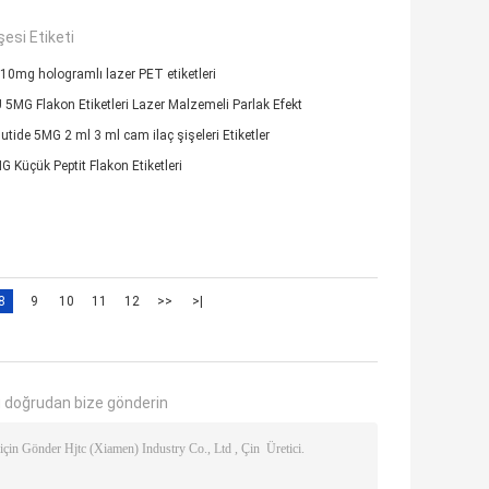
şesi Etiketi
10mg hologramlı lazer PET etiketleri
5MG Flakon Etiketleri Lazer Malzemeli Parlak Efekt
tide 5MG 2 ml 3 ml cam ilaç şişeleri Etiketler
 Küçük Peptit Flakon Etiketleri
8
9
10
11
12
>>
>|
 doğrudan bize gönderin