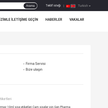
Teklif isteği
Arama
|
Turkish
IZIMLE ILETIŞIME GEÇIN
HABERLER
VAKALAR
Firma Servisi
Bize ulaşın
tiketleri
rmez 10ml şişe etiketleri Cam şişeler için Gen Pharma