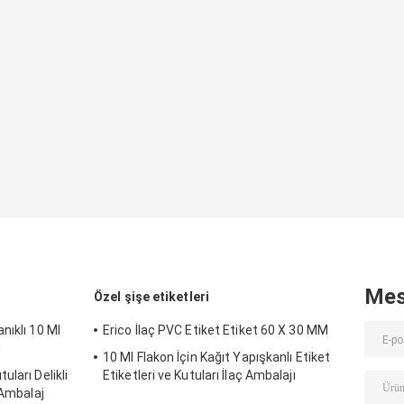
Mes
Özel şişe etiketleri
nıklı 10 Ml
Erico İlaç PVC Etiket Etiket 60 X 30 MM
u
10 Ml Flakon İçin Kağıt Yapışkanlı Etiket
ları Delikli
Etiketleri ve Kutuları İlaç Ambalajı
 Ambalaj