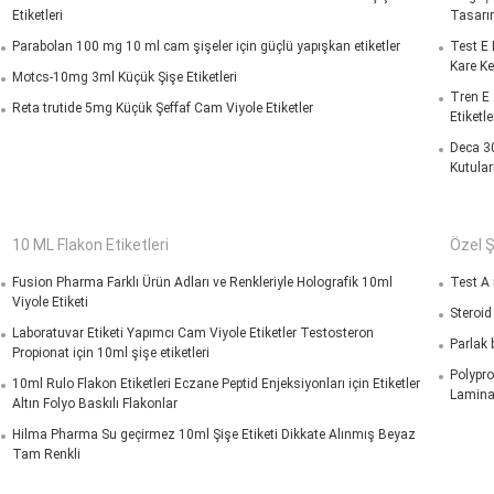
Etiketleri
Tasarım
Parabolan 100 mg 10 ml cam şişeler için güçlü yapışkan etiketler
Test E 
Kare Ke
Motcs-10mg 3ml Küçük Şişe Etiketleri
Tren E
Reta trutide 5mg Küçük Şeffaf Cam Viyole Etiketler
Etiketle
Deca 30
Kutular
10 ML Flakon Etiketleri
Özel Ş
Fusion Pharma Farklı Ürün Adları ve Renkleriyle Holografik 10ml
Test A i
Viyole Etiketi
Steroid
Laboratuvar Etiketi Yapımcı Cam Viyole Etiketler Testosteron
Parlak b
Propionat için 10ml şişe etiketleri
Polyprop
10ml Rulo Flakon Etiketleri Eczane Peptid Enjeksiyonları için Etiketler
Lamina
Altın Folyo Baskılı Flakonlar
Hilma Pharma Su geçirmez 10ml Şişe Etiketi Dikkate Alınmış Beyaz
Tam Renkli