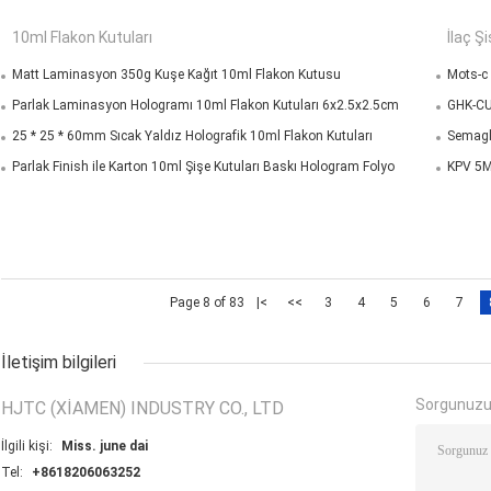
10ml Flakon Kutuları
İlaç Şi
Matt Laminasyon 350g Kuşe Kağıt 10ml Flakon Kutusu
Mots-c 
Parlak Laminasyon Hologramı 10ml Flakon Kutuları 6x2.5x2.5cm
GHK-CU 
25 * 25 * 60mm Sıcak Yaldız Holografik 10ml Flakon Kutuları
Semaglu
Parlak Finish ile Karton 10ml Şişe Kutuları Baskı Hologram Folyo
KPV 5MG
Page 8 of 83
|<
<<
3
4
5
6
7
İletişim bilgileri
Sorgunuzu
HJTC (XIAMEN) INDUSTRY CO., LTD
İlgili kişi:
Miss. june dai
Tel:
+8618206063252