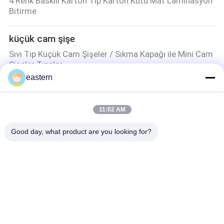
4 Renk Baskılı Karton Tıp Karton Kutu Mat Laminasyon
Bitirme
küçük cam şişe
Sıvı Tıp Küçük Cam Şişeler / Sıkma Kapağı ile Mini Cam
Şişeler Tıpalar
eastern
Kapağı kapalı çevirin
Farmasötik 10ml Şişe Kapak Kapalı Yüksek Sıcaklık
11:02 AM
Direnci
Good day, what product are you looking for?
Popüler Kategoriler
Tüm
Cam Flakon 
Şişe Etiketleri
Etiketleri
10 ML Flakon 
Özel Şişe Etiketleri
Etiketleri