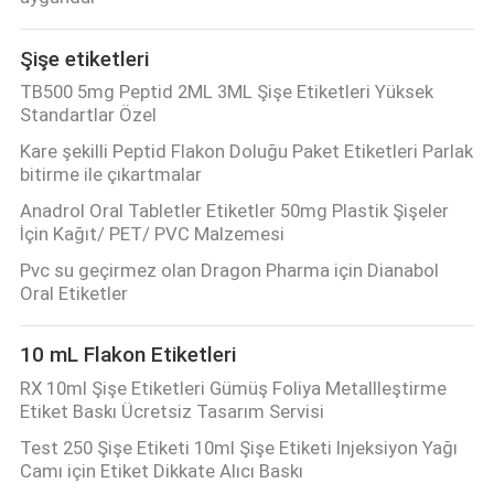
KONTROL
Şişe etiketleri
BIZIMLE
TB500 5mg Peptid 2ML 3ML Şişe Etiketleri Yüksek
Standartlar Özel
ILETIŞIME
Kare şekilli Peptid Flakon Doluğu Paket Etiketleri Parlak
GEÇIN
bitirme ile çıkartmalar
Anadrol Oral Tabletler Etiketler 50mg Plastik Şişeler
HABERLER
İçin Kağıt/ PET/ PVC Malzemesi
Pvc su geçirmez olan Dragon Pharma için Dianabol
Oral Etiketler
VAKALAR
10 mL Flakon Etiketleri
SITE
RX 10ml Şişe Etiketleri Gümüş Foliya Metallleştirme
HARITASI
Etiket Baskı Ücretsiz Tasarım Servisi
Test 250 Şişe Etiketi 10ml Şişe Etiketi Injeksiyon Yağı
Camı için Etiket Dikkate Alıcı Baskı
PRIVACY