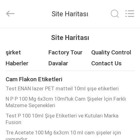
Hjtc
(Xiamen)
Industry
Site Haritası
Co.,
Ltd.
All
Rights
Reserved.
EV
Site Haritası
ÜRÜN:%
şirket
Factory Tour
Quality Control
S
Haberler
Davalar
Contact Us
Cam Flakon Etiketleri
HAKKIMIZDA
Test ENAN lazer PET matteil 10ml şişe etiketleri
N P P 100 Mg 6x3cm 10ml'luk Cam Şişeler İçin Farklı
FABRIKA
Malzeme Seçenekleri
TURU
Test P 100 10ml Şişe Etiketleri ve Kutuları Marka
Fusion
KALITE
Tre Acetate 100 Mg 6x3cm 10 ml cam şişeler için
uygundur