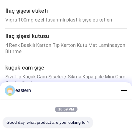
İlaç şişesi etiketi
Vigra 100mg özel tasarımlı plastik şişe etiketleri
Ilaç şişesi kutusu
4 Renk Baskılı Karton Tıp Karton Kutu Mat Laminasyon
Bitirme
küçük cam şişe
Sıvı Tıp Küçük Cam Şişeler / Sıkma Kapağı ile Mini Cam
Şişeler Tıpalar
eastern
Kapağı kapalı çevirin
Farmasötik 10ml Şişe Kapak Kapalı Yüksek Sıcaklık
10:59 PM
Direnci
Good day, what product are you looking for?