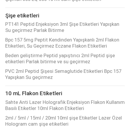
KONTROL
Şişe etiketleri
BIZIMLE
PT141 Peptid Enjeksiyon 3ml Şişe Etiketleri Yapışkan
Su geçirmez Parlak Bitirme
ILETIŞIME
Bpc 157 5mg Peptit Kendinden Yapışkanlı 2ml Flakon
GEÇIN
Etiketleri, Su Geçirmez Eczane Flakon Etiketleri
Beden geliştirme Peptid yapıştırıcı 2ml Peptid şişe
HABERLER
etiketleri Parlak bitirme ve su geçirmez
PVC 2ml Peptid Şişesi Semaglutide Etiketleri Bpc 157
Yapışkan Su geçirmez
VAKALAR
10 mL Flakon Etiketleri
SITE
Sahte Anti Lazer Holografik Enjeksiyon Flakon Kullanım
HARITASI
Basılı Etiketler 10ml Flakon Etiketleri
2ml / 5ml / 15ml / 20ml 10ml şişe Etiketler Lazer Özel
Hologram cam şişe etiketleri
PRIVACY