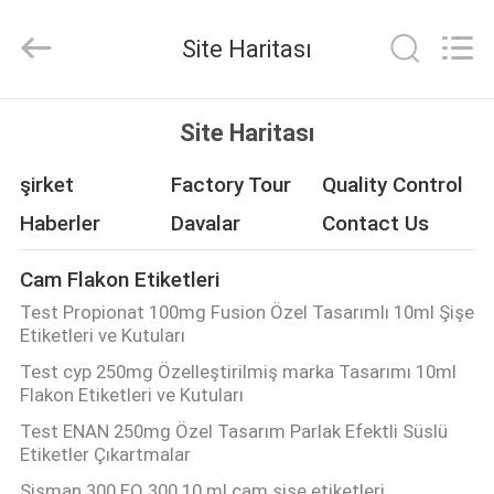
Hjtc
(Xiamen)
Industry
Site Haritası
Co.,
Ltd.
All
Rights
Reserved.
EV
Site Haritası
ÜRÜN:%
şirket
Factory Tour
Quality Control
S
Haberler
Davalar
Contact Us
Cam Flakon Etiketleri
HAKKIMIZDA
Test Propionat 100mg Fusion Özel Tasarımlı 10ml Şişe
Etiketleri ve Kutuları
FABRIKA
Test cyp 250mg Özelleştirilmiş marka Tasarımı 10ml
Flakon Etiketleri ve Kutuları
TURU
Test ENAN 250mg Özel Tasarım Parlak Efektli Süslü
Etiketler Çıkartmalar
KALITE
Şişman 300 EQ 300 10 ml cam şişe etiketleri