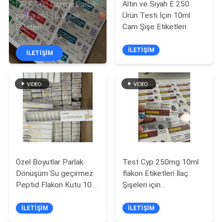
KONTROL
Altın ve Siyah E 250
NP P 100 Bitirme Parlak
Ürün Testi İçin 10ml
parlak etki 10 Viyole
Cam Şişe Etiketleri
Etiketleri
BIZIMLE
İLETIŞIM
ILETIŞIME
İLETIŞIM
GEÇIN
HABERLER
VAKALAR
Özel Boyutlar Parlak
Test Cyp 250mg 10ml
SITE
Dönüşüm Su geçirmez
flakon Etiketleri İlaç
HARITASI
Peptid Flakon Kutu 10
Şişeleri için
Flakon 3ml Kuru Toz
Özelleştirilebilir Boyut
İLETIŞIM
İLETIŞIM
PRIVACY