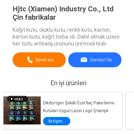
Hjtc (Xiamen) Industry Co., Ltd
Çin fabrikalar
Kağıt kutu, oluklu kutu, renkli kutu, karton,
karton kutu, kağıt torba vb. Dahil olmak üzere
her türlü ambalaj ürününü üretmektedir.
Şimdi ara.
Contact Us
En iyi ürünleri
Dikdörtgen Şekilli Özel İlaç Paketleme
Kutuları Uygun Lazer Logo Ştamplı
İletişim
Logo ile PET Güvenlik Anti Sahte Etiket Etiket Çok Kanallı Hologram Kod Baskı