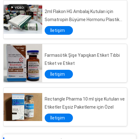
3D Yuvarlak Hologram Çıkartmalar / Koşu Numaraları ile Sahte Etiket
2ml Flakon HG Ambalaj Kutuları için
Baskılı Kapsül İlaç Tıp Kağıt Kutusu Mat Laminasyon Finish
Somatropin Büyüme Hormonu Plastik
Sağlık Ürünleri İçin Kaplamalı Kağıt İlaç Ambalaj Kutusu Parlak Finish
Tepsi
İletişim
Whey Protein Ambalaj Kağıdı Kare Kutu / İlaç Kutusu Kabartma ve Debossing Finish
Hap İlaç İlaç Ambalaj Kutusu Geri Dönüşümlü Kağıt Malzeme Ofset Baskı
vialler Cam Flakon İlaç Etiket Etiketleri Tam Renkli Baskı Çeşitli Boyut
Farmasötik Şişe Yapışkan Etiket Tıbbi
Cam Flakon 3D Hologram Yapışkan Etiket Uygulanan Anabolik flakon 3ml 10ml 20ml Şişe
Etiket ve Etiket
Hap Şişesi Talimatı Özel Flakon Etiketleri PET Malzemeli Parlak Kaplama
İletişim
Drostanolone Propionate İçin Güçlü Yapıştırıcı Flakon Özel Hologram Çıkartmalar
4 Renkli Eczane Dağıtım Etiketleri İlaç Şişe Ambalajı için Kesilmiş Etiket
Kağıt Malzemesi 2Ml Cam Flakon Etiketleri, test Pharma Yapışkanlı Etiket Etiketleri
Rectangle Pharma 10 ml şişe Kutuları ve
Etiketler Eşsiz Paketleme için Özel
Farmasötik Tıp Peptidleri İçin Çok Renkli Cam Flakon Etiketleri Özel Boyutu
Tablet Hap Şişesi İçin Uygun Steril Tren Enanthate 10ml Flakon Etiketleri
İletişim
Enjeksiyon şişesi 10ml Cam Flakon Etiketleri, Baskı Sıvı İlaç Şişesi Etiketi
Su geçirmez İlaç şişesi Flakon Etiketleri PET Malzeme Mat Laminasyon