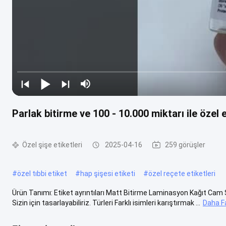
Parlak bitirme ve 100 - 10.000 miktarı ile özel 
Özel şişe etiketleri
2025-04-16
259 görüşler
#
özel tıbbi etiket
#
hap şişesi etiketi
#
özel reçete etiketleri
Ürün Tanımı: Etiket ayrıntıları Matt Bitirme Laminasyon Kağıt Cam 
Sizin için tasarlayabiliriz. Türleri Farklı isimleri karıştırmak ...
Daha Fa