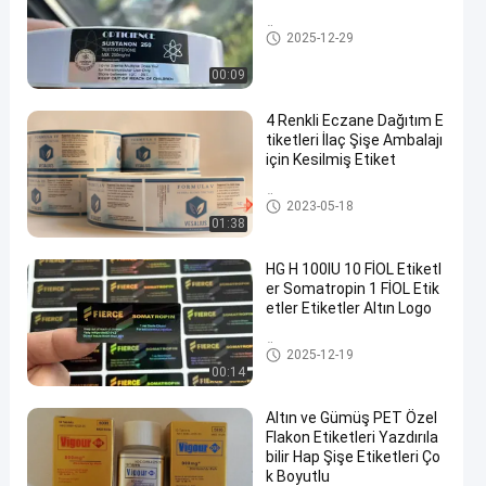
Özel şişe etiketleri
2025-12-29
00:09
4 Renkli Eczane Dağıtım E
tiketleri İlaç Şişe Ambalajı
için Kesilmiş Etiket
Özel şişe etiketleri
2023-05-18
01:38
HG H 100IU 10 FİOL Etiketl
er Somatropin 1 FİOL Etik
etler Etiketler Altın Logo
Özel şişe etiketleri
2025-12-19
00:14
Altın ve Gümüş PET Özel
Flakon Etiketleri Yazdırıla
bilir Hap Şişe Etiketleri Ço
k Boyutlu