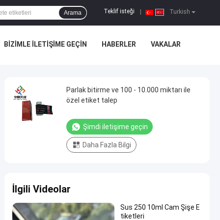
Teklif isteği
|
Turkish
Arama
BIZIMLE ILETIŞIME GEÇIN
HABERLER
VAKALAR
Parlak bitirme ve 100 - 10.000 miktarı ile
özel etiket talep
Şimdi iletişime geçin
Daha Fazla Bilgi
İlgili Videolar
Sus 250 10ml Cam Şişe E
tiketleri