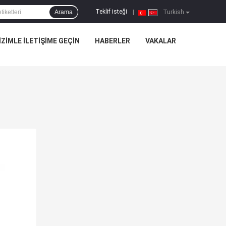
Teklif isteği
Arama
|
Turkish
IZIMLE ILETIŞIME GEÇIN
HABERLER
VAKALAR