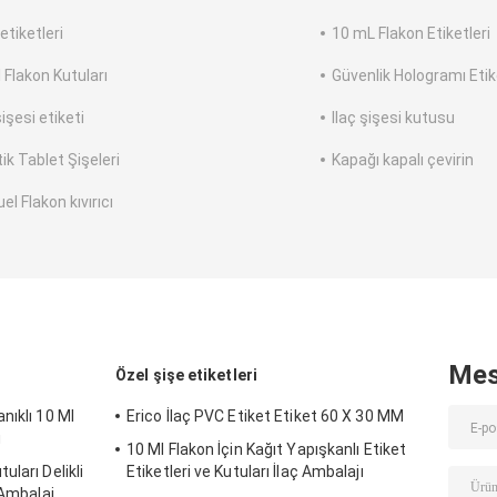
etiketleri
10 mL Flakon Etiketleri
 Flakon Kutuları
Güvenlik Hologramı Etik
şişesi etiketi
Ilaç şişesi kutusu
ik Tablet Şişeleri
Kapağı kapalı çevirin
l Flakon kıvırıcı
Mes
Özel şişe etiketleri
nıklı 10 Ml
Erico İlaç PVC Etiket Etiket 60 X 30 MM
u
10 Ml Flakon İçin Kağıt Yapışkanlı Etiket
ları Delikli
Etiketleri ve Kutuları İlaç Ambalajı
 Ambalaj