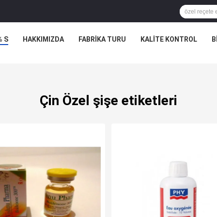
% S
HAKKIMIZDA
FABRIKA TURU
KALITE KONTROL
B
Çin Özel şişe etiketleri