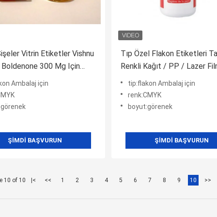
işeler Vitrin Etiketler Vishnu
Tıp Özel Flakon Etiketleri T
 Boldenone 300 Mg Için
Renkli Kağıt / PP / Lazer Fil
er
Bakımı
akon Ambalaj için
tip:flakon Ambalaj için
CMYK
renk:CMYK
:görenek
boyut:görenek
ŞIMDI BAŞVURUN
ŞIMDI BAŞVURUN
e 10 of 10
|<
<<
1
2
3
4
5
6
7
8
9
10
>>