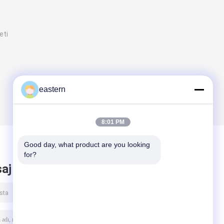
eti
eastern
8:01 PM
Good day, what product are you looking 
for?
aj bırak