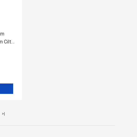
am
m Cilt
>|