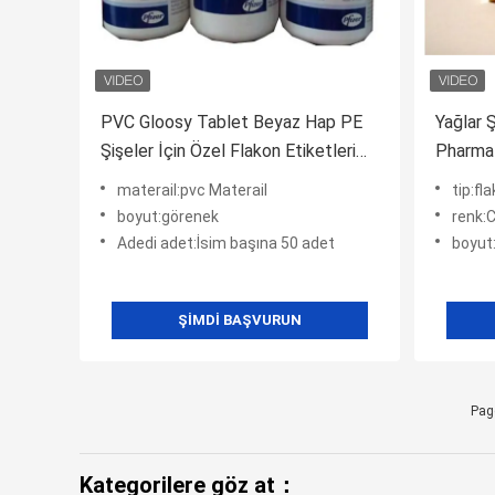
PVC Gloosy Tablet Beyaz Hap PE
Yağlar Ş
Şişeler İçin Özel Flakon Etiketleri
Pharma
15g 20g
Etiketl
materail:pvc Materail
tip:fl
boyut:görenek
renk:
Adedi adet:İsim başına 50 adet
boyut
ŞIMDI BAŞVURUN
Pag
Kategorilere göz at：