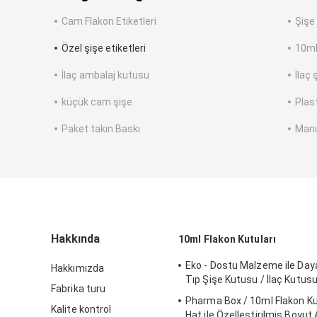
Cam Flakon Etiketleri
Şişe 
Özel şişe etiketleri
10ml
İlaç ambalaj kutusu
İlaç 
küçük cam şişe
Plast
Paket takın Baskı
Manue
Hakkında
10ml Flakon Kutuları
Eko - Dostu Malzeme ile Daya
Hakkımızda
Tıp Şişe Kutusu / İlaç Kutus
Fabrika turu
Pharma Box / 10ml Flakon Kutu
Kalite kontrol
Hat ile Özelleştirilmiş Boyut