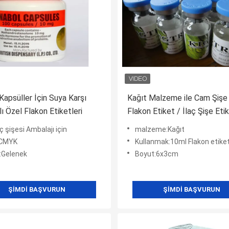
Kapsüller İçin Suya Karşı
Kağıt Malzeme ile Cam Şişe
ı Özel Flakon Etiketleri
Flakon Etiket / İlaç Şişe Eti
aç şişesi Ambalajı için
malzeme:Kağıt
:CMYK
Kullanmak:10ml Flakon etiket çıkartmaları iç
:Gelenek
Boyut:6x3cm
ŞIMDI BAŞVURUN
ŞIMDI BAŞVURUN