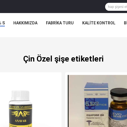
% S
HAKKIMIZDA
FABRIKA TURU
KALITE KONTROL
B
Çin Özel şişe etiketleri