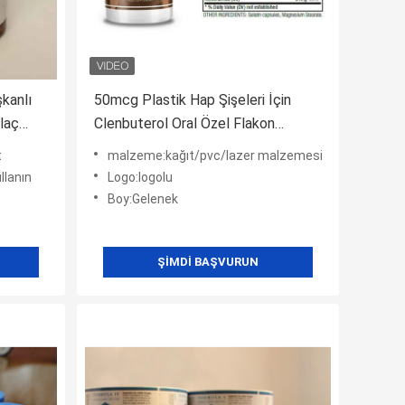
şkanlı
50mcg Plastik Hap Şişeleri İçin
İlaç
Clenbuterol Oral Özel Flakon
Etiketleri Hologram
t
malzeme:kağıt/pvc/lazer malzemesi
llanın
Logo:logolu
Boy:Gelenek
ŞIMDI BAŞVURUN