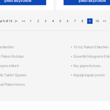
ŞIMDI BAŞVURUN
ŞIMDI BAŞVURUN
e 9 of 10
|<
<<
1
2
3
4
5
6
7
8
9
10
>>
etiketleri
10 mL Flakon Etiketleri
 Flakon Kutuları
Güvenlik Hologramı Etik
şişesi etiketi
Ilaç şişesi kutusu
ik Tablet Şişeleri
Kapağı kapalı çevirin
l Flakon kıvırıcı