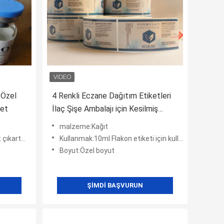
 Özel
4 Renkli Eczane Dağıtım Etiketleri
ket
İlaç Şişe Ambalajı için Kesilmiş
Etiket
malzeme:Kağıt
in kullanın
Kullanmak:10ml Flakon etiketi için kullanın
Boyut:Özel boyut
ŞIMDI BAŞVURUN