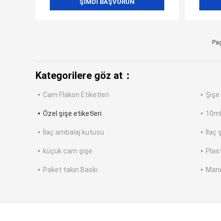
ŞIMDI BAŞVURUN
Pag
Kategorilere göz at：
Cam Flakon Etiketleri
Şişe 
Özel şişe etiketleri
10ml
İlaç ambalaj kutusu
İlaç 
küçük cam şişe
Plast
Paket takın Baskı
Manue