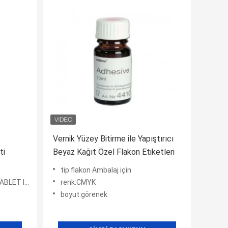
Vernik Yüzey Bitirme ile Yapıştırıcı
ti
Beyaz Kağıt Özel Flakon Etiketleri
tip:flakon Ambalaj için
ap Şişeleri
renk:CMYK
boyut:görenek