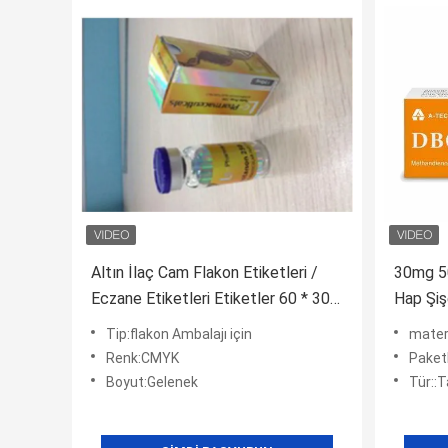
Altın İlaç Cam Flakon Etiketleri /
30mg 5
Eczane Etiketleri Etiketler 60 * 30
Hap Şiş
MM
Tip:flakon Ambalajı için
mater
Renk:CMYK
Paketlem
Boyut:Gelenek
Tür::T