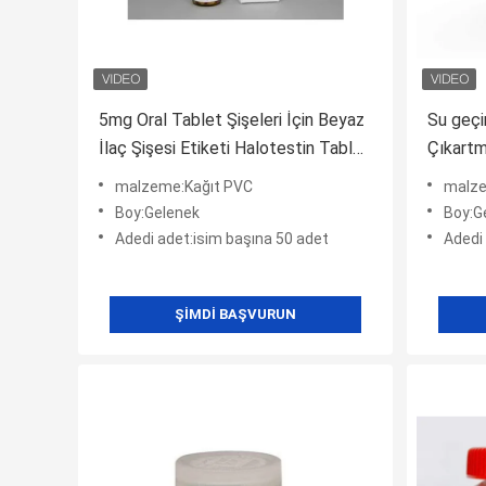
5mg Oral Tablet Şişeleri İçin Beyaz
Su geçi
İlaç Şişesi Etiketi Halotestin Tablet
Çıkartm
Etiketleri
Flakon E
malzeme:Kağıt PVC
malze
Boy:Gelenek
Boy:G
Adedi adet:isim başına 50 adet
Adedi
ŞIMDI BAŞVURUN