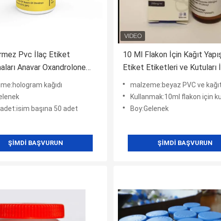
rmez Pvc İlaç Etiket
10 Ml Flakon İçin Kağıt Yapı
aları Anavar Oxandrolone
Etiket Etiketleri ve Kutuları 
tiketleri
Ambalajı
me:hologram kağıdı
malzeme:beyaz PVC ve kağı
elenek
Kullanmak:10ml flakon için ku
 adet:isim başına 50 adet
Boy:Gelenek
ŞIMDI BAŞVURUN
ŞIMDI BAŞVURUN