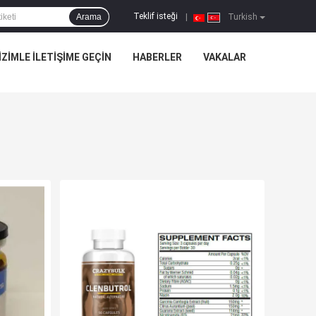
Teklif isteği
Arama
|
Turkish
IZIMLE ILETIŞIME GEÇIN
HABERLER
VAKALAR