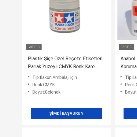
Plastik Şişe Özel Reçete Etiketleri
Anabol 
Parlak Yüzeyli CMYK Renk Kare
Korumal
Şekli
Tip:flakon Ambalajı için
Tip:il
Renk:CMYK
Renk
Boyut:Gelenek
Boyut
ŞIMDI BAŞVURUN