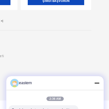
ŞIMDI BAŞVURUN
>|
eti
eastern
2:36 AM