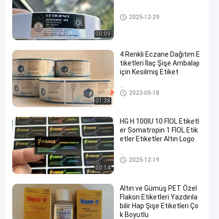
Özel şişe etiketleri
2025-12-29
00:09
4 Renkli Eczane Dağıtım E
tiketleri İlaç Şişe Ambalajı
için Kesilmiş Etiket
Özel şişe etiketleri
2023-05-18
01:38
HG H 100IU 10 FİOL Etiketl
er Somatropin 1 FİOL Etik
etler Etiketler Altın Logo
Özel şişe etiketleri
2025-12-19
00:14
Altın ve Gümüş PET Özel
Flakon Etiketleri Yazdırıla
bilir Hap Şişe Etiketleri Ço
k Boyutlu