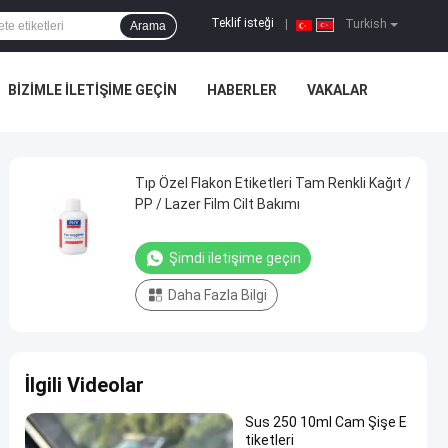
Teklif isteği
|
Turkish
Arama
BIZIMLE ILETIŞIME GEÇIN
HABERLER
VAKALAR
Tıp Özel Flakon Etiketleri Tam Renkli Kağıt /
PP / Lazer Film Cilt Bakımı
Şimdi iletişime geçin
Daha Fazla Bilgi
İlgili Videolar
Sus 250 10ml Cam Şişe E
tiketleri