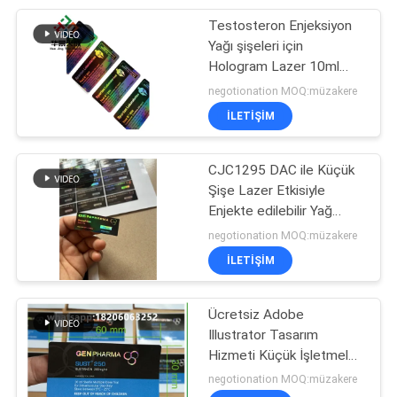
Testosteron Enjeksiyon
6
Yağı şişeleri için
Hologram Lazer 10ml
Ilaç şişesi kutusu
Şişe Etiketleri
negotionation MOQ:müzakere
İLETIŞIM
CJC1295 DAC ile Küçük
Şişe Lazer Etkisiyle
Enjekte edilebilir Yağ
10
Etiketleri
negotionation MOQ:müzakere
İLETIŞIM
küçük cam şişe
Ücretsiz Adobe
Illustrator Tasarım
Hizmeti Küçük İşletmeler
İçin Özel 10ml Şişe
negotionation MOQ:müzakere
Dikkate Alınması