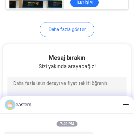
İLETIŞIM
4
Holografik Yapıştırıcı
Dikkate Alınması
Plastik Tablet
Şişeleri
Daha fazla göster
Mesaj bırakın
Sizi yakında arayacağız!
5
Kapağı kapalı çevirin
eastern
7:49 PM
4