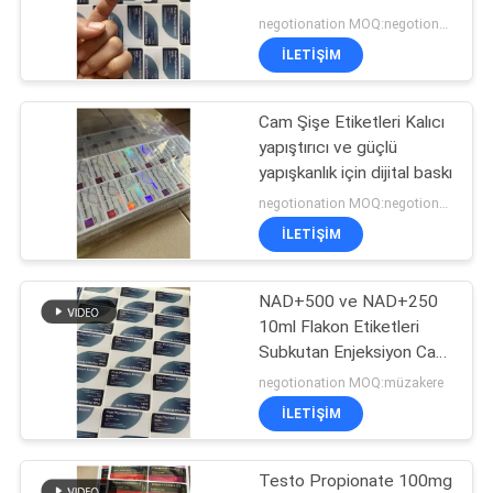
POLICY
Etiketleme için dijital
negotionation MOQ:negotionation
baskı
İLETIŞIM
45
Cam Şişe Etiketleri Kalıcı
10ml Flakon Kutuları
yapıştırıcı ve güçlü
yapışkanlık için dijital baskı
negotionation MOQ:negotionation
İLETIŞIM
NAD+500 ve NAD+250
27
10ml Flakon Etiketleri
Güvenlik Hologramı
Subkutan Enjeksiyon Cam
Flakon Etiketleri
negotionation MOQ:müzakere
Etiketi
İLETIŞIM
Testo Propionate 100mg