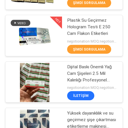
KONTROL
ŞIMDI SORGULAMA
HOT
Plastik Su Geçirmez
BIZIMLE
139
Hologram Testi E 250
ILETIŞIME
Cam Flakon Etiketleri
10 mL Flakon
GEÇIN
negotionation MOQ:negotionation
Etiketleri
ŞIMDI SORGULAMA
HABERLER
Dijital Baskı Önemli Yağ
Cam Şişeleri 2.5 Mil
VAKALAR
Kalınlığı Profesyonel
111
Kalite
negotionation MOQ:negotionation
SITE
İLETIŞIM
Özel şişe etiketleri
HARITASI
Yüksek dayanıklılık ve su
geçirmez şişe çıkartması
PRIVACY
etiketleme makinesi