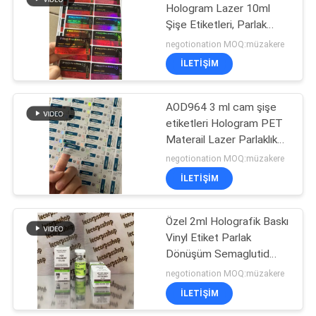
Hologram Lazer 10ml
Şişe Etiketleri, Parlak
19
Dönüşümlü Çok Dozlu
negotionation MOQ:müzakere
Şişe Etiketi
İLETIŞIM
İlaç ambalaj kutusu
AOD964 3 ml cam şişe
etiketleri Hologram PET
Materail Lazer Parlaklık
Efekti
negotionation MOQ:müzakere
İLETIŞIM
73
Özel 2ml Holografik Baskı
İlaç şişesi etiketi
Vinyl Etiket Parlak
Dönüşüm Semaglutid
Peptid Alüminyum Plastik
negotionation MOQ:müzakere
PP Malzeme Ücretsiz
İLETIŞIM
Ambalaj