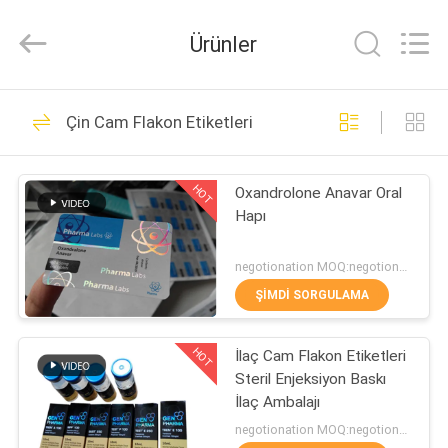
Hjtc
(Xiamen)
Industry
Ürünler
Co.,
Ltd.
All
Rights
Reserved.
EV
335
Çin Cam Flakon Etiketleri
Cam Flakon
ÜRÜN:%
Etiketleri
HOT
Oxandrolone Anavar Oral
S
Hapı
HAKKIMIZDA
negotionation MOQ:negotionation
ŞIMDI SORGULAMA
256
FABRIKA
HOT
İlaç Cam Flakon Etiketleri
TURU
Şişe etiketleri
Steril Enjeksiyon Baskı
İlaç Ambalajı
KALITE
negotionation MOQ:negotionation