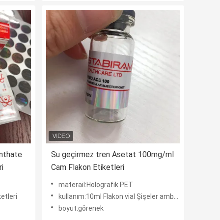
nthate
Su geçirmez tren Asetat 100mg/ml
i
Cam Flakon Etiketleri
materail:Holografik PET
etleri
kullanım:10ml Flakon vial Şişeler ambalajı
boyut:görenek