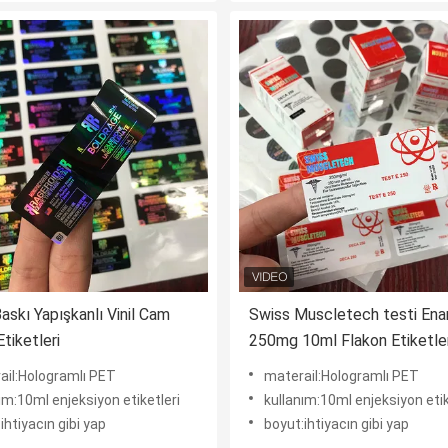
askı Yapışkanlı Vinil Cam
Swiss Muscletech testi Ena
tiketleri
250mg 10ml Flakon Etiketler
ail:Hologramlı PET
materail:Hologramlı PET
ım:10ml enjeksiyon etiketleri
kullanım:10ml enjeksiyon etik
ihtiyacın gibi yap
boyut:ihtiyacın gibi yap