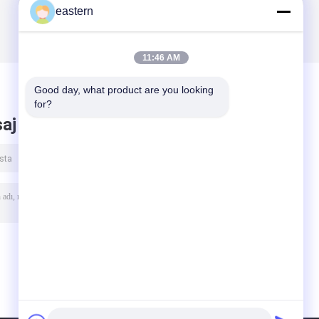
eastern
11:46 AM
Good day, what product are you looking 
for?
aj bırak