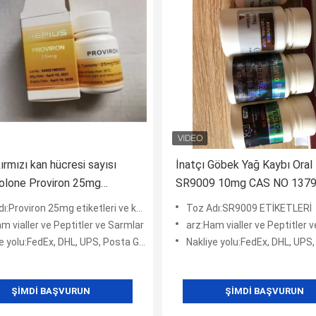
ırmızı kan hücresi sayısı
İnatçı Göbek Yağ Kaybı Oral
olone Proviron 25mg
SR9009 10mg CAS NO 1379
er flakon Vücut geliştirme
30-2 ETİKETLER VE KUTU
:Proviron 25mg etiketleri ve kutuları
Toz Adı:SR9009 ETİKETLERİ
ri ve kutuları
m vialler ve Peptitler ve Sarmlar
arz:Ham vialler ve Peptitler 
 yolu:FedEx, DHL, UPS, Posta Gönderisi
Nakliye yolu:FedEx, DHL, UPS, Posta
ŞIMDI BAŞVURUN
ŞIMDI BAŞVURUN