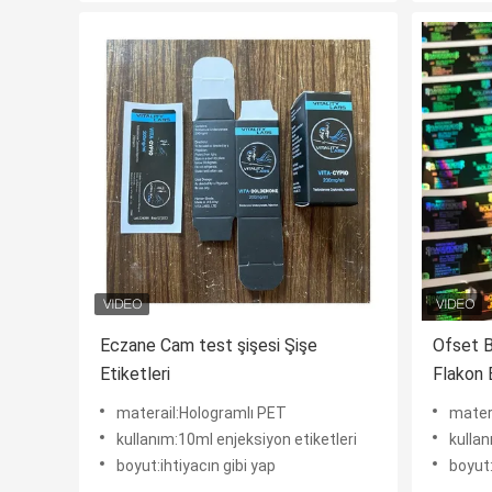
Eczane Cam test şişesi Şişe
Ofset B
Etiketleri
Flakon E
materail:Hologramlı PET
mater
kullanım:10ml enjeksiyon etiketleri
kullan
boyut:ihtiyacın gibi yap
boyut: