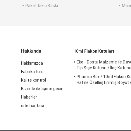
Paket takın Baskı
Manue
Hakkında
10ml Flakon Kutuları
Eko - Dostu Malzeme ile Daya
Hakkımızda
Tıp Şişe Kutusu / İlaç Kutus
Fabrika turu
Pharma Box / 10ml Flakon Kutu
Kalite kontrol
Hat ile Özelleştirilmiş Boyut
Bizimle iletişime geçin
Haberler
site haritası