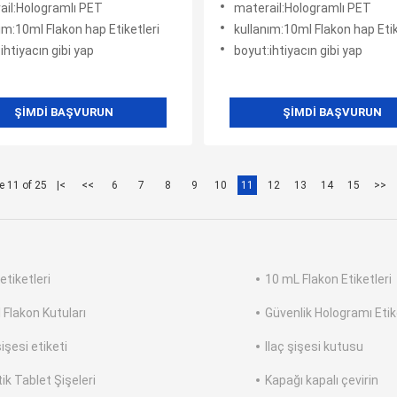
ail:Hologramlı PET
materail:Hologramlı PET
ım:10ml Flakon hap Etiketleri
kullanım:10ml Flakon hap Etik
ihtiyacın gibi yap
boyut:ihtiyacın gibi yap
ŞIMDI BAŞVURUN
ŞIMDI BAŞVURUN
e 11 of 25
|<
<<
6
7
8
9
10
11
12
13
14
15
>>
etiketleri
10 mL Flakon Etiketleri
 Flakon Kutuları
Güvenlik Hologramı Etik
şişesi etiketi
Ilaç şişesi kutusu
ik Tablet Şişeleri
Kapağı kapalı çevirin