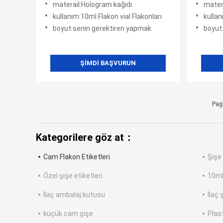
materail:Hologram kağıdı
mater
kullanım:10ml Flakon vial Flakonları
kullan
boyut:senin gerektiren yapmak
boyut:
ŞIMDI BAŞVURUN
Pag
Kategorilere göz at：
Cam Flakon Etiketleri
Şişe 
Özel şişe etiketleri
10ml
İlaç ambalaj kutusu
İlaç 
küçük cam şişe
Plast