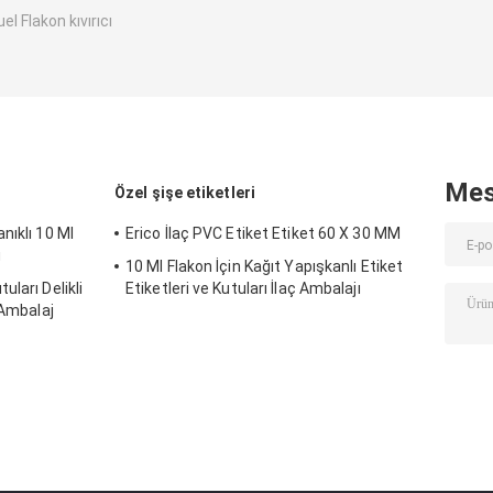
l Flakon kıvırıcı
Mes
Özel şişe etiketleri
nıklı 10 Ml
Erico İlaç PVC Etiket Etiket 60 X 30 MM
u
10 Ml Flakon İçin Kağıt Yapışkanlı Etiket
ları Delikli
Etiketleri ve Kutuları İlaç Ambalajı
 Ambalaj