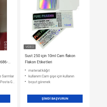
Sust 250 için 10ml Cam flakon
686-
Flakon Etiketleri
LAR
materail:kâğıt
ve Sarmlar
kullanım:Cam şişe için kullanın
 Gönderisi
boyut:görenek
ŞIMDI BAŞVURUN