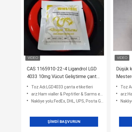
CAS 1165910-22-4 Ligandrol LGD
Düşük k
4033 10mg Vücut Geliştirme çanta
Mester
etiketleri için
Tabletl
Toz Adı:LGD4033 çanta etiketleri
Toz Adı
etiketle
arz:Ham vialler & Peptitler & Sarms etiketleri
arz:Ha
Nakliye yolu:FedEx, DHL, UPS, Posta Gönderisi
Nakliye
ŞIMDI BAŞVURUN