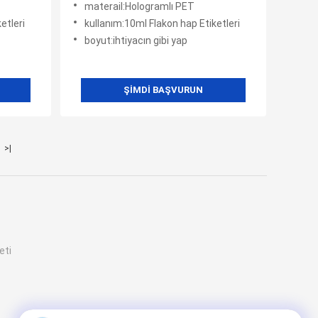
materail:Hologramlı PET
etleri
kullanım:10ml Flakon hap Etiketleri
boyut:ihtiyacın gibi yap
ŞIMDI BAŞVURUN
>|
eti