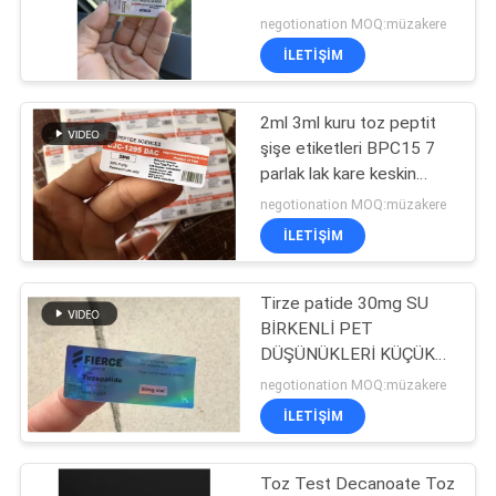
POLICY
negotionation MOQ:müzakere
İLETIŞIM
45
2ml 3ml kuru toz peptit
10ml Flakon Kutuları
şişe etiketleri BPC15 7
parlak lak kare keskin
herhangi bir şekil
negotionation MOQ:müzakere
İLETIŞIM
Tirze patide 30mg SU
27
BİRKENLİ PET
Güvenlik Hologramı
DÜŞÜNÜKLERİ KÜÇÜK
GÜZEL VİAL Etiketler
negotionation MOQ:müzakere
Etiketi
İLETIŞIM
Toz Test Decanoate Toz