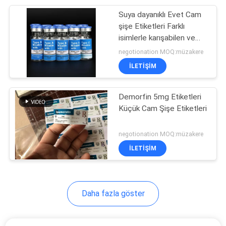
Suya dayanıklı Evet Cam
6
şişe Etiketleri Farklı
isimlerle karışabilen ve
Ilaç şişesi kutusu
müşteri logosu ile
negotionation MOQ:müzakere
özelleştirilebilen türler
İLETIŞIM
sunuyor
Demorfin 5mg Etiketleri
Küçük Cam Şişe Etiketleri
10
negotionation MOQ:müzakere
İLETIŞIM
küçük cam şişe
Daha fazla göster