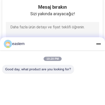
4
Mesaj bırakın
Plastik Tablet
Sizi yakında arayacağız!
Şişeleri
eastern
5
10:20 PM
Kapağı kapalı çevirin
Good day, what product are you looking for?
Popüler Kategoriler
Tüm
Cam Flakon 
Şişe Etiketleri
Etiketleri
4