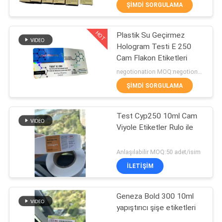
KONTROL
ŞIMDI SORGULAMA
HOT
Plastik Su Geçirmez
BIZIMLE
139
Hologram Testi E 250
ILETIŞIME
Cam Flakon Etiketleri
10 mL Flakon
GEÇIN
negotionation MOQ:negotionation
Etiketleri
ŞIMDI SORGULAMA
HABERLER
Test Cyp250 10ml Cam
Viyole Etiketler Rulo ile
VAKALAR
111
Anlaşılabilir MOQ:50 adet/isim
SITE
İLETIŞIM
Özel şişe etiketleri
HARITASI
Geneza Bold 300 10ml
yapıştırıcı şişe etiketleri
PRIVACY