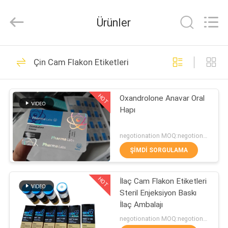
Hjtc
(Xiamen)
Industry
Ürünler
Co.,
Ltd.
All
Rights
Reserved.
EV
335
Çin Cam Flakon Etiketleri
Cam Flakon
ÜRÜN:%
Etiketleri
HOT
Oxandrolone Anavar Oral
S
Hapı
HAKKIMIZDA
negotionation MOQ:negotionation
ŞIMDI SORGULAMA
256
FABRIKA
HOT
İlaç Cam Flakon Etiketleri
TURU
Şişe etiketleri
Steril Enjeksiyon Baskı
İlaç Ambalajı
KALITE
negotionation MOQ:negotionation