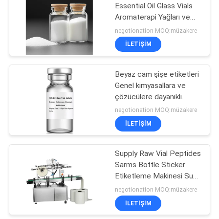
Essential Oil Glass Vials
Aromaterapi Yağları ve
19
Bitkisel Ekstrakt
negotionation MOQ:müzakere
Depolama için Uygun
İLETIŞIM
İlaç ambalaj kutusu
Tekrardan Kullanılabilir
Şeffaf Cam Şişeler
Beyaz cam şişe etiketleri
Genel kimyasallara ve
çözücülere dayanıklı
Nakliye süresi Ödeme
negotionation MOQ:müzakere
sonrası 1-3 gün
İLETIŞIM
73
Supply Raw Vial Peptides
İlaç şişesi etiketi
Sarms Bottle Sticker
Etiketleme Makinesi Suya
dayanıklı Evet Pürüzsüz
negotionation MOQ:müzakere
etiketleme süreci için
İLETIŞIM
optimize edilmiş