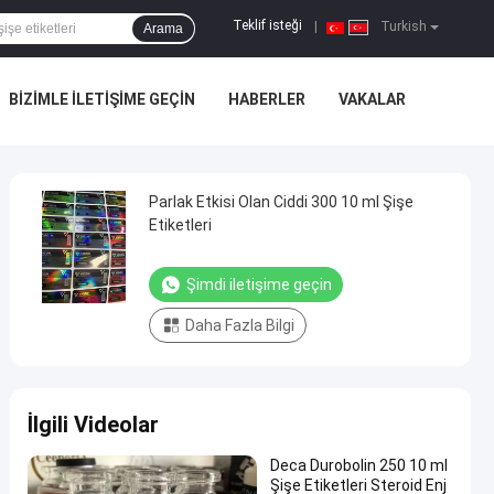
Teklif isteği
|
Turkish
Arama
BIZIMLE ILETIŞIME GEÇIN
HABERLER
VAKALAR
Parlak Etkisi Olan Ciddi 300 10 ml Şişe
Etiketleri
Şimdi iletişime geçin
Daha Fazla Bilgi
İlgili Videolar
Deca Durobolin 250 10 ml
Şişe Etiketleri Steroid Enj