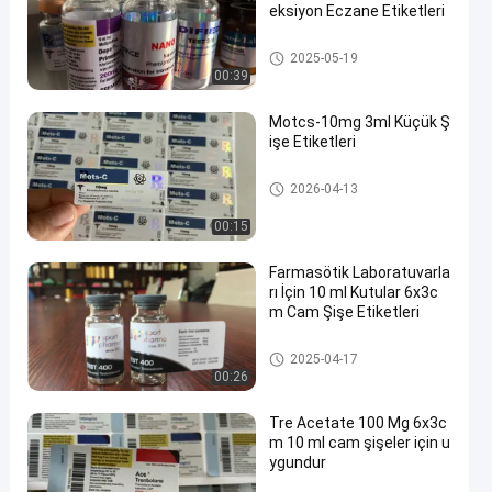
eksiyon Eczane Etiketleri
10 mL Flakon Etiketleri
2025-05-19
00:39
Motcs-10mg 3ml Küçük Ş
işe Etiketleri
Cam Flakon Etiketleri
2026-04-13
00:15
Farmasötik Laboratuvarla
rı İçin 10 ml Kutular 6x3c
m Cam Şişe Etiketleri
Cam Flakon Etiketleri
2025-04-17
00:26
Tre Acetate 100 Mg 6x3c
m 10 ml cam şişeler için u
ygundur