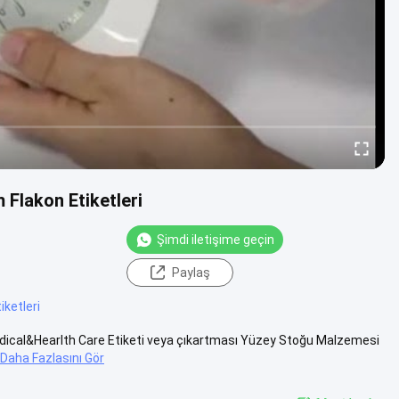
Flakon Etiketleri
Şimdi iletişime geçin
Paylaş
tiketleri
edical&Hearlth Care Etiketi veya çıkartması Yüzey Stoğu Malzemesi
Daha Fazlasını Gör