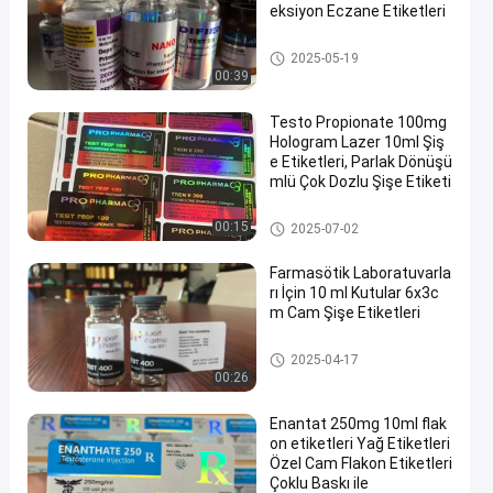
eksiyon Eczane Etiketleri
10 mL Flakon Etiketleri
2025-05-19
00:39
Testo Propionate 100mg
Hologram Lazer 10ml Şiş
e Etiketleri, Parlak Dönüşü
mlü Çok Dozlu Şişe Etiketi
Cam Flakon Etiketleri
00:15
2025-07-02
Farmasötik Laboratuvarla
rı İçin 10 ml Kutular 6x3c
m Cam Şişe Etiketleri
Cam Flakon Etiketleri
2025-04-17
00:26
Enantat 250mg 10ml flak
on etiketleri Yağ Etiketleri
Özel Cam Flakon Etiketleri
Çoklu Baskı ile