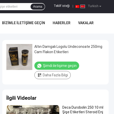
Teklif isteği
|
Turkish
Arama
BIZIMLE ILETIŞIME GEÇIN
HABERLER
VAKALAR
Altın Damgalı Logolu Undeconoate 250mg
Cam Flakon Etiketleri
Şimdi iletişime geçin
Daha Fazla Bilgi
İlgili Videolar
Deca Durobolin 250 10 ml
Şişe Etiketleri Steroid Enj