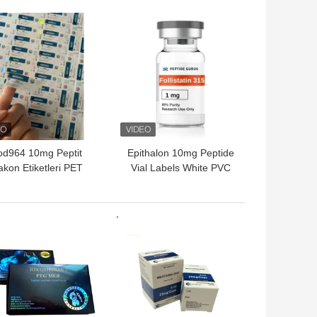
YI FIYAT
EN IYI FIYAT
od964 10mg Peptit
Epithalon 10mg Peptide
akon Etiketleri PET
Vial Labels White PVC
zer Malzemesi 2ml
Materail 2ml Vial Labels
flakon etiketleri
YI FIYAT
EN IYI FIYAT