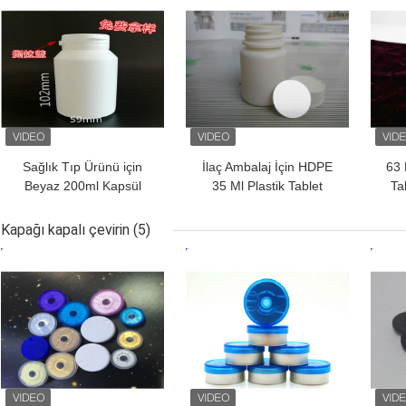
Sağlık Tıp Ürünü için
İlaç Ambalaj İçin HDPE
63 
Beyaz 200ml Kapsül
35 Ml Plastik Tablet
Ta
Plastik Tablet Şişeleri
Şişeleri Yuvarlak Şekil
P
Kapağı kapalı çevirin
(5)
EN IYI FIYAT
EN IYI FIYAT
EN I