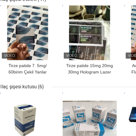
EN IYI FIYAT
EN IYI FIYAT
EN I
Tirze patide 7. 5mg/
Tirze patide 15mg 20mg
A
60birim Çekil Yanlar
30mg Hologram Lazer
Fl
Çoklu Dozlu Şişe
PET Küçük Cam Flakon
La
Etiketleri
Etiketleri
Ilaç şişesi kutusu
(6)
EN IYI FIYAT
EN IYI FIYAT
EN I