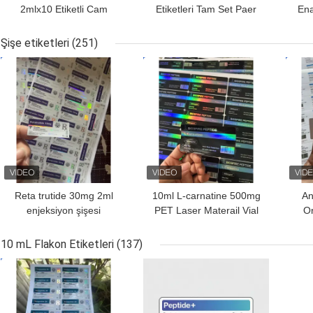
2mlx10 Etiketli Cam
Etiketleri Tam Set Paer
Ena
Flakon
Talimatı ile
Şişe etiketleri
(251)
EN IYI FIYAT
EN IYI FIYAT
EN I
Reta trutide 30mg 2ml
10ml L-carnatine 500mg
An
enjeksiyon şişesi
PET Laser Materail Vial
Or
etiketleri deri altına
Labels
mat
enjeksiyon için
10 mL Flakon Etiketleri
(137)
EN IYI FIYAT
EN IYI FIYAT
EN I