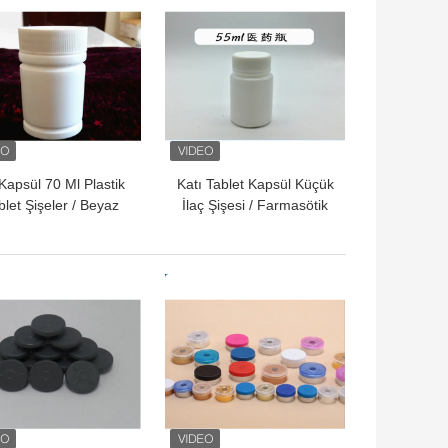
Kapsül 70 Ml Plastik
Katı Tablet Kapsül Küçük
blet Şişeler / Beyaz
İlaç Şişesi / Farmasötik
lastik Şişe Sabotaj
Plastik Şişeler
Kanıtı
YI FIYAT
EN IYI FIYAT