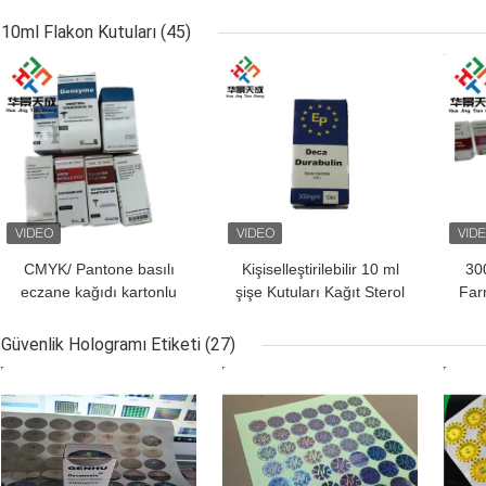
Depolamaları için
PET Etiketler U
Etiketler
ALÜMİNYUM Kilitli
10ml Flakon Kutuları
(45)
Poşetler
EN IYI FIYAT
EN IYI FIYAT
EN I
CMYK/ Pantone basılı
Kişiselleştirilebilir 10 ml
30
eczane kağıdı kartonlu
şişe Kutuları Kağıt Sterol
Far
10 ml şişe kutuları
Decavials Paketleme için
Kut
Parlak Bitirme
Bask
Güvenlik Hologramı Etiketi
(27)
EN IYI FIYAT
EN IYI FIYAT
EN I