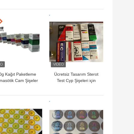
Tabletler Etiketler
Siyah Arkaplanlı Şişe
Etiketleri Lazerle
Yazılmış Kelimeler
YI FIYAT
EN IYI FIYAT
0g Kağıt Paketleme
Ücretsiz Tasarım Sterot
masötik Cam Şişeler
Test Cyp Şişeleri için
usu Beden geliştirme
10ml şişe kutuları Özel
ı 10ml Etiket Kutusu
tasarım seçeneği
YI FIYAT
EN IYI FIYAT