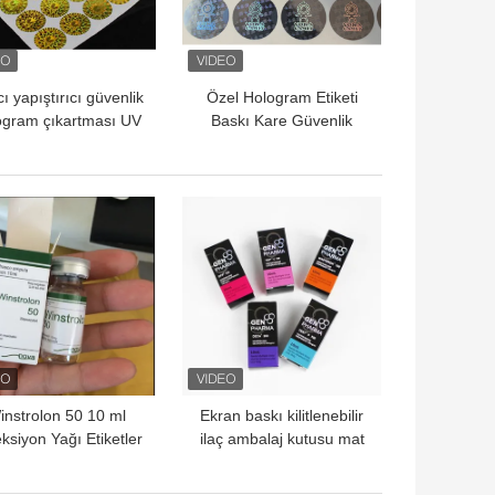
cı yapıştırıcı güvenlik
Özel Hologram Etiketi
ogram çıkartması UV
Baskı Kare Güvenlik
baskı
Etiketi Gelişmiş Koruma
İçin
YI FIYAT
EN IYI FIYAT
instrolon 50 10 ml
Ekran baskı kilitlenebilir
ksiyon Yağı Etiketler
ilaç ambalaj kutusu mat
 Kutular 10 ml Şişe
laminatör
tu Kağıt Paketleme