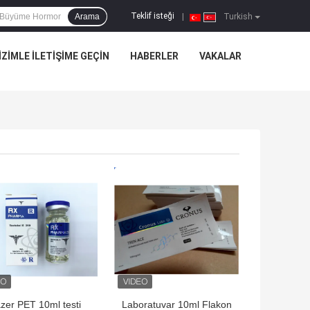
Teklif isteği
Arama
|
Turkish
IZIMLE ILETIŞIME GEÇIN
HABERLER
VAKALAR
YI FIYAT
EN IYI FIYAT
zer PET 10ml testi
Laboratuvar 10ml Flakon