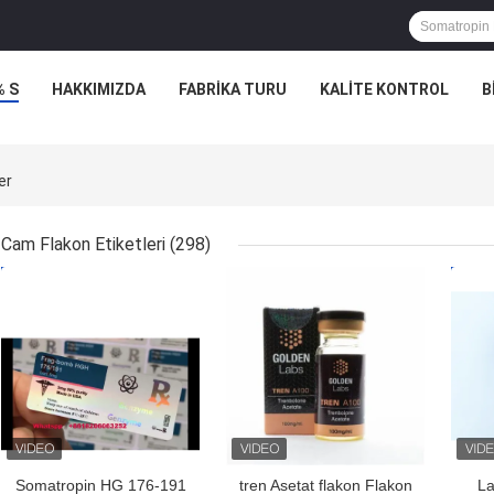
% S
HAKKIMIZDA
FABRIKA TURU
KALITE KONTROL
B
er
Cam Flakon Etiketleri
(298)
EN IYI FIYAT
EN IYI FIYAT
EN I
Somatropin HG 176-191
tren Asetat flakon Flakon
La