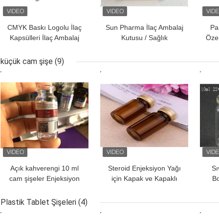
CMYK Baskı Logolu İlaç
Sun Pharma İlaç Ambalaj
Pa
Kapsülleri İlaç Ambalaj
Kutusu / Sağlık
Özel
Kutuları
Ambalajları İçin 10ml
Flakon Kutuları
küçük cam şişe
(9)
EN IYI FIYAT
EN IYI FIYAT
EN I
Açık kahverengi 10 ml
Steroid Enjeksiyon Yağı
Sı
cam şişeler Enjeksiyon
için Kapak ve Kapaklı
Bo
için küçük cam şişeler
Açık Kahverengi 10ml
K
sıvı yağ
Cam Şişeler
Plastik Tablet Şişeleri
(4)
EN IYI FIYAT
EN IYI FIYAT
EN I