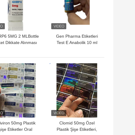
P6 5MG 2 MLBottle
Gen Pharma Etiketleri
ket Dikkate Alınması
Test E Anabolik 10 ml
tid toz etiketleri için
Enjekte edilebilir Yağ
Etiketleri
YI FIYAT
EN IYI FIYAT
iviron 50mg Plastik
Clomid 50mg Özel
şişe Etiketler Oral
Plastik Şişe Etiketleri,