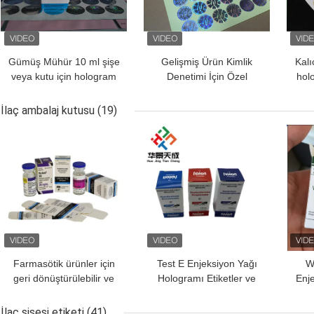
Gümüş Mühür 10 ml şişe
Gelişmiş Ürün Kimlik
Kalı
veya kutu için hologram
Denetimi İçin Özel
hol
etiketleri
Hologram Etiketleri
İlaç ambalaj kutusu
(19)
EN IYI FIYAT
EN IYI FIYAT
EN I
Farmasötik ürünler için
Test E Enjeksiyon Yağı
W
geri dönüştürülebilir ve
Hologramı Etiketler ve
Enje
parlak 10 ml şişe karton
Kutular 10ml Şişe Kutusu
ve
ambalaj kutusu
Kağıt Paketleme
Ku
İlaç şişesi etiketi
(41)