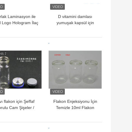
rlak Laminasyon ile
D vitamini damlası
 Logo Hologram İlaç
yumuşak kapsül için
Şişe Kutuları
Ofset baskı ilaç şişesi
kutusu
YI FIYAT
EN IYI FIYAT
vı flakon için Şeffaf
Flakon Enjeksiyonu İçin
rulu Cam Şişeler /
Temizle 10ml Flakon
üçük Cam Şişeler
Cam Şişe Kauçuk Tıpa
Sızdırmazlık
YI FIYAT
EN IYI FIYAT