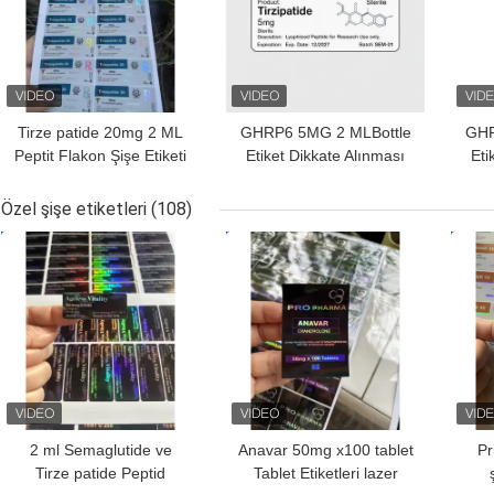
Tirze patide 20mg 2 ML
GHRP6 5MG 2 MLBottle
GHR
Peptit Flakon Şişe Etiketi
Etiket Dikkate Alınması
Eti
Etiket Baskısı
Peptid toz etiketleri için
Pep
Özel şişe etiketleri
(108)
EN IYI FIYAT
EN IYI FIYAT
EN I
2 ml Semaglutide ve
Anavar 50mg x100 tablet
Pr
Tirze patide Peptid
Tablet Etiketleri lazer