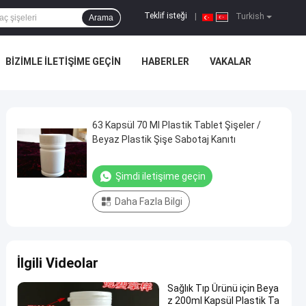
Teklif isteği
|
Turkish
Arama
BIZIMLE ILETIŞIME GEÇIN
HABERLER
VAKALAR
63 Kapsül 70 Ml Plastik Tablet Şişeler /
Beyaz Plastik Şişe Sabotaj Kanıtı
Şimdi iletişime geçin
Daha Fazla Bilgi
İlgili Videolar
Sağlık Tıp Ürünü için Beya
z 200ml Kapsül Plastik Ta