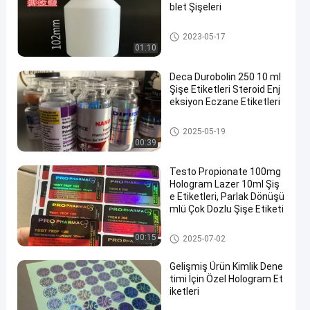
blet Şişeleri
Plastik Tablet Şişeleri
2023-05-17
01:10
Deca Durobolin 250 10 ml
Şişe Etiketleri Steroid Enj
eksiyon Eczane Etiketleri
10 mL Flakon Etiketleri
2025-05-19
00:39
Testo Propionate 100mg
Hologram Lazer 10ml Şiş
e Etiketleri, Parlak Dönüşü
mlü Çok Dozlu Şişe Etiketi
Cam Flakon Etiketleri
00:15
2025-07-02
Gelişmiş Ürün Kimlik Dene
timi İçin Özel Hologram Et
iketleri