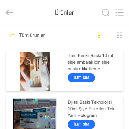
Hjtc
(Xiamen)
Industry
Ürünler
Co.,
Ltd.
All
Rights
Reserved.
EV
335
Tüm ürünler
Cam Flakon
ÜRÜN:%
Etiketleri
Tam Renkli Baskı 10 ml
S
şişe ambalajı için şişe
baskı etiketleme
HAKKIMIZDA
İLETIŞIM
256
FABRIKA
Dijital Baskı Teknolojisi
TURU
Şişe etiketleri
10ml Şişe Etiketleri Tek
Yanlı Hologram
KALITE
İLETIŞIM