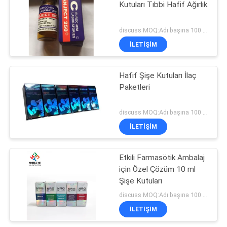
Kutuları Tıbbi Hafif Ağırlık
19
discuss MOQ:Adı başına 100 adet
İLETIŞIM
İlaç ambalaj kutusu
Hafif Şişe Kutuları İlaç
Paketleri
discuss MOQ:Adı başına 100 adet
İLETIŞIM
73
Etkili Farmasötik Ambalaj
İlaç şişesi etiketi
için Özel Çözüm 10 ml
Şişe Kutuları
discuss MOQ:Adı başına 100 adet
İLETIŞIM