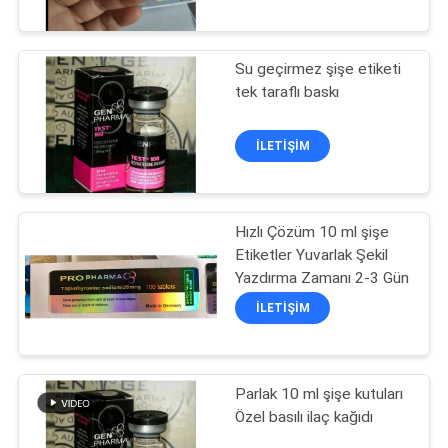
KONTROL
Su geçirmez şişe etiketi
BIZIMLE
139
tek taraflı baskı
ILETIŞIME
10 mL Flakon
GEÇIN
İLETIŞIM
Etiketleri
HABERLER
Hızlı Çözüm 10 ml şişe
Etiketler Yuvarlak Şekil
VAKALAR
Yazdırma Zamanı 2-3 Gün
111
İLETIŞIM
SITE
Özel şişe etiketleri
HARITASI
Parlak 10 ml şişe kutuları
Özel basılı ilaç kağıdı
PRIVACY