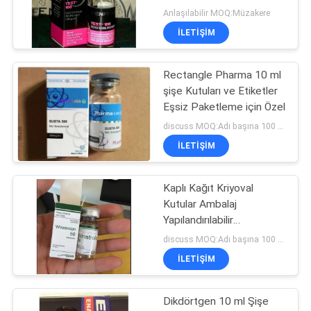
POLICY
Anlaşılabilir MOQ:Müzakere
İLETIŞIM
45
Rectangle Pharma 10 ml
10ml Flakon Kutuları
şişe Kutuları ve Etiketler
Eşsiz Paketleme için Özel
discuss MOQ:Adı başına 100 adet
İLETIŞIM
Kaplı Kağıt Kriyoval
27
Kutular Ambalaj
Güvenlik Hologramı
Yapılandırılabilir
Dikdörtgen
discuss MOQ:Adı başına 100 adet
Etiketi
İLETIŞIM
Dikdörtgen 10 ml Şişe