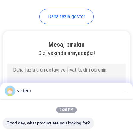
6
Daha fazla göster
Ilaç şişesi kutusu
Mesaj bırakın
Sizi yakında arayacağız!
10
küçük cam şişe
eastern
1:28 PM
Good day, what product are you looking for?