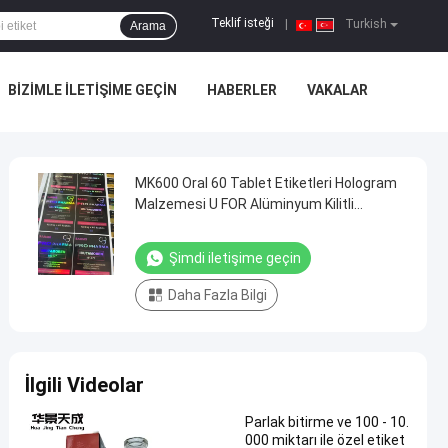
Teklif isteği
|
Turkish
Arama
BIZIMLE ILETIŞIME GEÇIN
HABERLER
VAKALAR
MK600 Oral 60 Tablet Etiketleri Hologram
Malzemesi U FOR Alüminyum Kilitli
Poşetler
Şimdi iletişime geçin
Daha Fazla Bilgi
İlgili Videolar
Parlak bitirme ve 100 - 10.
000 miktarı ile özel etiket