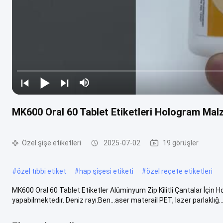
MK600 Oral 60 Tablet Etiketleri Hologram Malz
Özel şişe etiketleri
2025-07-02
19 görüşler
#
özel tıbbi etiket
#
hap şişesi etiketi
#
özel reçete etiketleri
MK600 Oral 60 Tablet Etiketler Alüminyum Zip Kilitli Çantalar İçi
yapabilmektedir. Deniz rayı:Ben...aser materail PET, lazer parlaklığ..