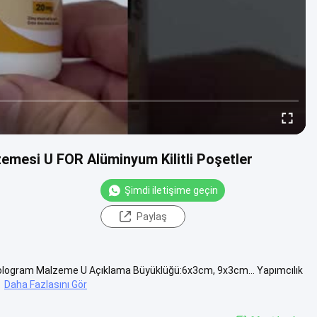
emesi U FOR Alüminyum Kilitli Poşetler
Şimdi iletişime geçin
Paylaş
n Hologram Malzeme U Açıklama Büyüklüğü:6x3cm, 9x3cm... Yapımcılık
.
Daha Fazlasını Gör