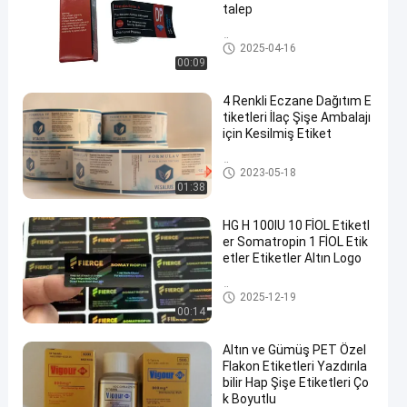
talep
Özel şişe etiketleri
2025-04-16
00:09
4 Renkli Eczane Dağıtım E
tiketleri İlaç Şişe Ambalajı
için Kesilmiş Etiket
Özel şişe etiketleri
2023-05-18
01:38
HG H 100IU 10 FİOL Etiketl
er Somatropin 1 FİOL Etik
etler Etiketler Altın Logo
Özel şişe etiketleri
2025-12-19
00:14
Altın ve Gümüş PET Özel
Flakon Etiketleri Yazdırıla
bilir Hap Şişe Etiketleri Ço
k Boyutlu