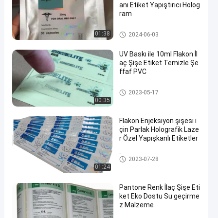
anı Etiket Yapıştırıcı Holog
ram
İlaç şişesi etiketi
01:38
2024-06-03
UV Baskı ile 10ml Flakon İl
aç Şişe Etiket Temizle Şe
ffaf PVC
İlaç şişesi etiketi
2023-05-17
00:35
Flakon Enjeksiyon şişesi i
çin Parlak Holografik Laze
r Özel Yapışkanlı Etiketler
İlaç şişesi etiketi
2023-07-28
01:24
Pantone Renk İlaç Şişe Eti
ket Eko Dostu Su geçirme
z Malzeme