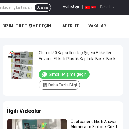
Teklif isteği
|
Turkish
Arama
BIZIMLE ILETIŞIME GEÇIN
HABERLER
VAKALAR
Clomid 50 Kapsülleri İlaç Şişesi Etiketler
Eczane Etiketi Plastik Kaplarla Baskı Baskı
Etiketler
Şimdi iletişime geçin
Daha Fazla Bilgi
İlgili Videolar
Özel şarjör etiketi Anavar
Alüminyum ZipLock Cüzd