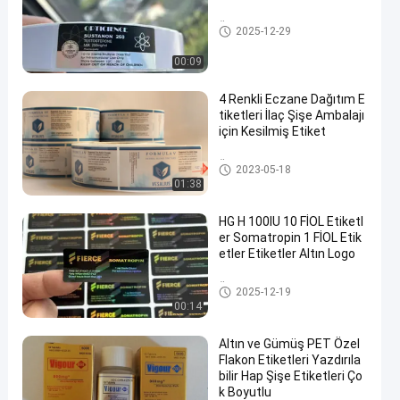
Özel şişe etiketleri
2025-12-29
00:09
4 Renkli Eczane Dağıtım E
tiketleri İlaç Şişe Ambalajı
için Kesilmiş Etiket
Özel şişe etiketleri
2023-05-18
01:38
HG H 100IU 10 FİOL Etiketl
er Somatropin 1 FİOL Etik
etler Etiketler Altın Logo
Özel şişe etiketleri
2025-12-19
00:14
Altın ve Gümüş PET Özel
Flakon Etiketleri Yazdırıla
bilir Hap Şişe Etiketleri Ço
k Boyutlu