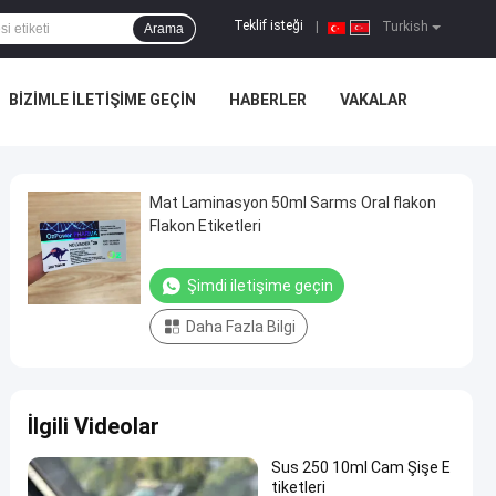
Teklif isteği
|
Turkish
Arama
BIZIMLE ILETIŞIME GEÇIN
HABERLER
VAKALAR
Mat Laminasyon 50ml Sarms Oral flakon
Flakon Etiketleri
Şimdi iletişime geçin
Daha Fazla Bilgi
İlgili Videolar
Sus 250 10ml Cam Şişe E
tiketleri