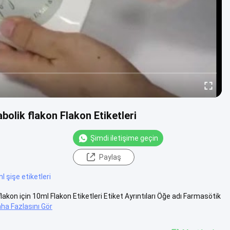
olik flakon Flakon Etiketleri
Şimdi iletişime geçin
Paylaş
l şişe etiketleri
kon için 10ml Flakon Etiketleri Etiket Ayrıntıları Öğe adı Farmasötik
ha Fazlasını Gör