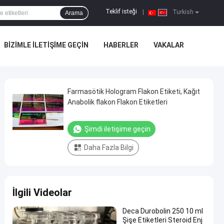
Teklif isteği
|
Turkish
Arama
BIZIMLE ILETIŞIME GEÇIN
HABERLER
VAKALAR
Farmasötik Hologram Flakon Etiketi, Kağıt
Anabolik flakon Flakon Etiketleri
Şimdi iletişime geçin
Daha Fazla Bilgi
İlgili Videolar
Deca Durobolin 250 10 ml
Şişe Etiketleri Steroid Enj