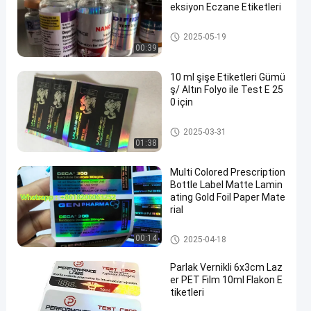
eksiyon Eczane Etiketleri
10 mL Flakon Etiketleri
2025-05-19
00:39
10 ml şişe Etiketleri Gümü
ş/ Altın Folyo ile Test E 25
0 için
10 mL Flakon Etiketleri
2025-03-31
01:38
Multi Colored Prescription
Bottle Label Matte Lamin
ating Gold Foil Paper Mate
rial
10 mL Flakon Etiketleri
00:14
2025-04-18
Parlak Vernikli 6x3cm Laz
er PET Film 10ml Flakon E
tiketleri