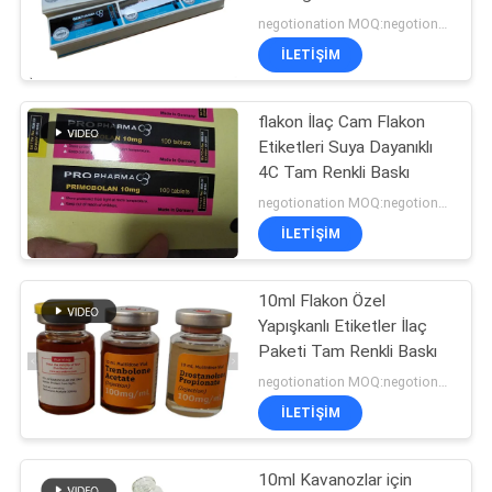
POLICY
Etiketleri test edin
negotionation MOQ:negotionation
İLETIŞIM
45
flakon İlaç Cam Flakon
10ml Flakon Kutuları
Etiketleri Suya Dayanıklı
4C Tam Renkli Baskı
negotionation MOQ:negotionation
İLETIŞIM
10ml Flakon Özel
27
Yapışkanlı Etiketler İlaç
Güvenlik Hologramı
Paketi Tam Renkli Baskı
negotionation MOQ:negotionation
Etiketi
İLETIŞIM
10ml Kavanozlar için