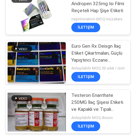
Andropen 325mg Isı Filmi
Reçeteli Hap Şişe Etiketi
19
negotionation MOQ:müzakere
İLETIŞIM
İlaç ambalaj kutusu
Euro Gen Rx Deisgn İlaç
Etiket Çıkartmaları, Güçlü
Yapıştırıcı Eczane
Etiketleri Çıkartmaları
Anlaşılabilir MOQ:50 adet / isim
İLETIŞIM
70
Testeron Enanthate
İlaç şişesi etiketi
250MG İlaç Şişesi Etiketi
ve Kapaklı ve Tıpalı
Kutular
Anlaşılabilir MOQ:dicuss
İLETIŞIM