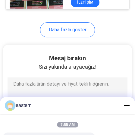
İLETIŞIM
4
Plastik Tablet
Şişeleri
Daha fazla göster
Mesaj bırakın
Sizi yakında arayacağız!
5
Kapağı kapalı çevirin
eastern
7:55 AM
4