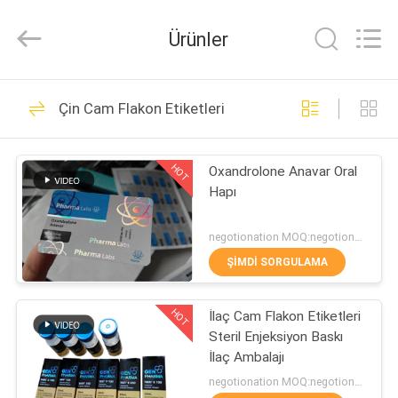
Hjtc
(Xiamen)
Industry
Ürünler
Co.,
Ltd.
All
Rights
Reserved.
EV
318
Çin Cam Flakon Etiketleri
Cam Flakon
ÜRÜN:%
Etiketleri
HOT
Oxandrolone Anavar Oral
S
Hapı
HAKKIMIZDA
negotionation MOQ:negotionation
ŞIMDI SORGULAMA
256
FABRIKA
HOT
İlaç Cam Flakon Etiketleri
TURU
Şişe etiketleri
Steril Enjeksiyon Baskı
İlaç Ambalajı
KALITE
negotionation MOQ:negotionation