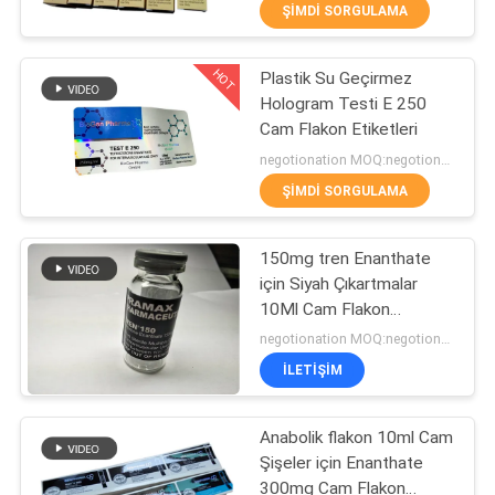
KONTROL
ŞIMDI SORGULAMA
HOT
Plastik Su Geçirmez
BIZIMLE
139
Hologram Testi E 250
ILETIŞIME
Cam Flakon Etiketleri
10 mL Flakon
GEÇIN
negotionation MOQ:negotionation
Etiketleri
ŞIMDI SORGULAMA
HABERLER
150mg tren Enanthate
için Siyah Çıkartmalar
VAKALAR
10Ml Cam Flakon
111
Etiketleri
negotionation MOQ:negotionation
SITE
İLETIŞIM
Özel şişe etiketleri
HARITASI
Anabolik flakon 10ml Cam
Şişeler için Enanthate
PRIVACY
300mg Cam Flakon