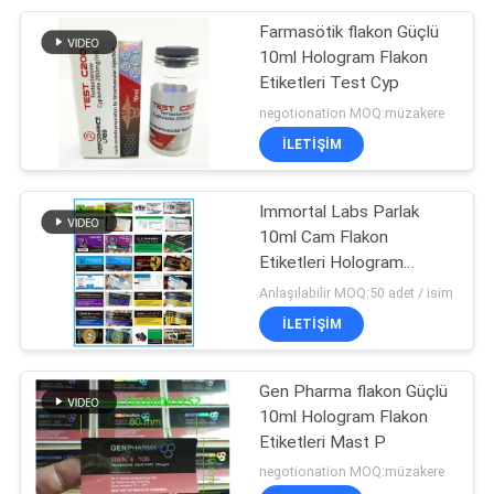
Farmasötik flakon Güçlü
6
10ml Hologram Flakon
Etiketleri Test Cyp
Ilaç şişesi kutusu
negotionation MOQ:müzakere
İLETIŞIM
Immortal Labs Parlak
10ml Cam Flakon
Etiketleri Hologram
10
Eczane Etiketleri
Anlaşılabilir MOQ:50 adet / isim
İLETIŞIM
küçük cam şişe
Gen Pharma flakon Güçlü
10ml Hologram Flakon
Etiketleri Mast P
negotionation MOQ:müzakere