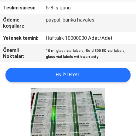
KONTROL
Teslim süresi:
5-8 iş günü
Ödeme
paypal, banka havalesi
BIZIMLE
koşulları:
ILETIŞIME
Yetenek temini:
Haftalık 10000000 Adet/Adet
GEÇIN
Önemli
,
,
10 ml glass vial labels
Bold 300 EQ vial labels
Noktalar:
glass vial labels with warranty
HABERLER
EN IYI FIYAT
VAKALAR
SITEMAP
PRIVACY
POLICY