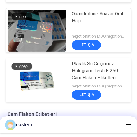
Oxandrolone Anavar Oral
Hapı
negotionation MOQ:negotionation
İLETIŞIM
Plastik Su Geçirmez
Hologram Testi E 250
Cam Flakon Etiketleri
negotionation MOQ:negotionation
İLETIŞIM
Cam Flakon Etiketleri
eastern
Somatropin HG 176-191 2mlx10 Etiketli Cam Flakon