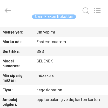
Hjtc
(Xiamen)
Industry
Co.,
Ltd.
Cam Flakon Etiketleri
All
Rights
Reserved.
EV
Menşe yeri:
Çin yapımı
ÜRÜN:%
Marka adı:
Eastern-custom
S
Sertifika:
SGS
Model
GELENEK
HAKKIMIZDA
numarası:
Min sipariş
müzakere
FABRIKA
miktarı:
TURU
Fiyat:
negotionation
Ambalaj
opp torbalar iç ve dış karton karton
KALITE
bilgileri: