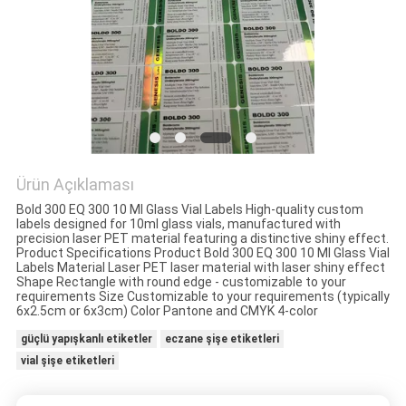
Ürün Açıklaması
Bold 300 EQ 300 10 Ml Glass Vial Labels High-quality custom
labels designed for 10ml glass vials, manufactured with
precision laser PET material featuring a distinctive shiny effect.
Product Specifications Product Bold 300 EQ 300 10 Ml Glass Vial
Labels Material Laser PET laser material with laser shiny effect
Shape Rectangle with round edge - customizable to your
requirements Size Customizable to your requirements (typically
6x2.5cm or 6x3cm) Color Pantone and CMYK 4-color
güçlü yapışkanlı etiketler
eczane şişe etiketleri
vial şişe etiketleri