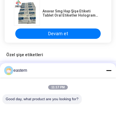
Anavar 5mg Hap Şişe Etiketi
Tablet Oral Etiketler Hologram
Materyal Baskı Su geçirmez
Devam et
Özel şişe etiketleri
Sus 250 10ml Cam Şişe Etiketleri
eastern
Özel Baskılı Etiketler Kişiselleştirilmiş Etiketler 10ml Şişeler
İçin
11:17 PM
HG H 100IU 10 FİOL Etiketler Somatropin 1 FİOL Etiketler
Good day, what product are you looking for?
Etiketler Altın Logo