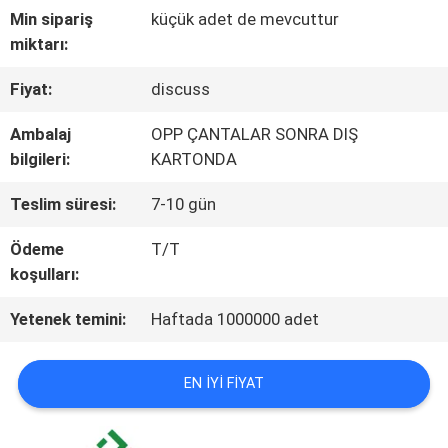
Min sipariş
küçük adet de mevcuttur
KALITE
miktarı:
KONTROL
Fiyat:
discuss
Ambalaj
OPP ÇANTALAR SONRA DIŞ
BIZIMLE
bilgileri:
KARTONDA
ILETIŞIME
Teslim süresi:
7-10 gün
GEÇIN
Ödeme
T/T
koşulları:
HABERLER
Yetenek temini:
Haftada 1000000 adet
VAKALAR
EN IYI FIYAT