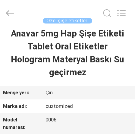
Hjtc
(Xiamen)
Industry
Co.,
Özel şişe etiketleri
Ltd.
All
Anavar 5mg Hap Şişe Etiketi
EV
Rights
Reserved.
Tablet Oral Etiketler
ÜRÜN:%
Hologram Materyal Baskı Su
S
geçirmez
HAKKIMIZDA
Menşe yeri:
Çin
Marka adı:
cuztomized
FABRIKA
Model
0006
TURU
numarası: