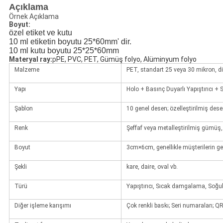
Açıklama
Örnek Açıklama
Boyut:
özel etiket ve kutu
10 ml etiketin boyutu 25*60mm' dir.
10 ml kutu boyutu 25*25*60mm
Materyal ray:
p
PE, PVC, PET, Gümüş folyo, Alüminyum folyo
Malzeme
PET, standart 25 veya 30 mikron, di
Yapı
Holo + Basınç Duyarlı Yapıştırıcı + S
Şablon
10 genel desen; özelleştirilmiş des
Renk
Şeffaf veya metalleştirilmiş gümüş, a
Boyut
3cm×6cm, genellikle müşterilerin ge
Şekli
kare, daire, oval vb.
Türü
Yapıştırıcı, Sıcak damgalama, Soğu
Diğer işleme karışımı
Çok renkli baskı; Seri numaraları; 