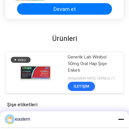
Devam et
Ürünleri
Genetik Lab Winibol
50mg Oral Hap Şişe
Etiketi
Anlaşılabilir MOQ:1000pcs / tasarım
İLETIŞIM
Şişe etiketleri
Cialis Tadalafils 100mg Oral kullanım için Etiketler
eastern
SS-31 Güçlü Yapışkan Etiketler Peptid Flakon Etiketleri