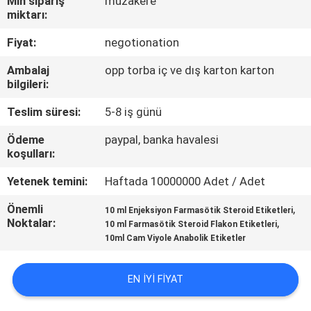
Min sipariş
müzakere
KONTROL
miktarı:
Fiyat:
negotionation
BIZIMLE
Ambalaj
opp torba iç ve dış karton karton
ILETIŞIME
bilgileri:
GEÇIN
Teslim süresi:
5-8 iş günü
Ödeme
paypal, banka havalesi
HABERLER
koşulları:
Yetenek temini:
Haftada 10000000 Adet / Adet
VAKALAR
Önemli
,
10 ml Enjeksiyon Farmasötik Steroid Etiketleri
Noktalar:
,
10 ml Farmasötik Steroid Flakon Etiketleri
SITE
10ml Cam Viyole Anabolik Etiketler
HARITASI
EN IYI FIYAT
PRIVACY