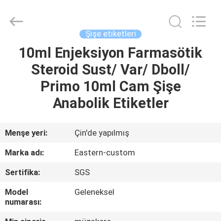
Hjtc
(Xiamen)
Industry
Co.,
Ltd.
Şişe etiketleri
All
Rights
Reserved.
10ml Enjeksiyon Farmasötik
EV
Steroid Sust/ Var/ Dboll/
ÜRÜN:%
Primo 10ml Cam Şişe
S
Anabolik Etiketler
HAKKIMIZDA
Menşe yeri:
Çin'de yapılmış
Marka adı:
Eastern-custom
FABRIKA
Sertifika:
SGS
TURU
Model
Geleneksel
numarası:
KALITE