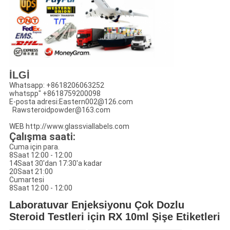
İLGİ
Whatsapp: +8618206063252
whatspp" +8618759200098
E-posta adresi:
Eastern002@126.com
Rawsteroidpowder@163.com
WEB
http://www.glassviallabels.com
Çalışma saati:
Cuma için para.
8Saat 12:00 - 12:00
14Saat 30'dan 17:30'a kadar
20Saat 21:00
Cumartesi
8Saat 12:00 - 12:00
Laboratuvar Enjeksiyonu Çok Dozlu
Steroid Testleri için RX 10ml Şişe Etiketleri