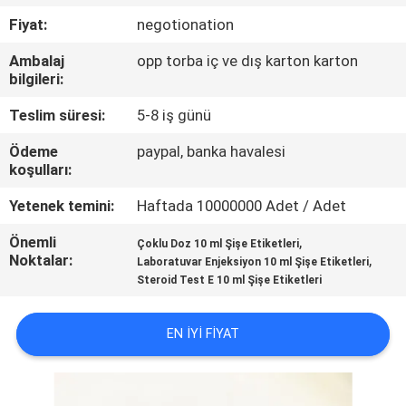
KONTROL
Fiyat:
negotionation
Ambalaj
opp torba iç ve dış karton karton
BIZIMLE
bilgileri:
ILETIŞIME
Teslim süresi:
5-8 iş günü
GEÇIN
Ödeme
paypal, banka havalesi
koşulları:
HABERLER
Yetenek temini:
Haftada 10000000 Adet / Adet
Önemli
,
VAKALAR
Çoklu Doz 10 ml Şişe Etiketleri
Noktalar:
,
Laboratuvar Enjeksiyon 10 ml Şişe Etiketleri
Steroid Test E 10 ml Şişe Etiketleri
SITE
HARITASI
EN IYI FIYAT
PRIVACY