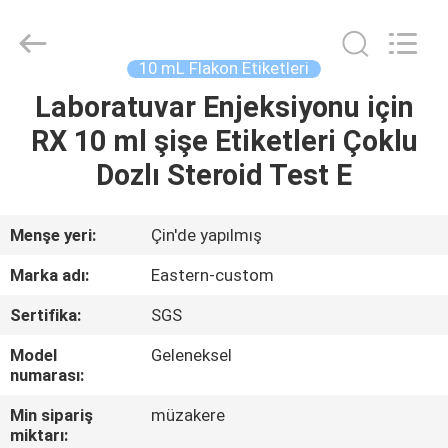
Hjtc
(Xiamen)
Industry
Co.,
Ltd.
10 mL Flakon Etiketleri
All
Rights
Reserved.
Laboratuvar Enjeksiyonu için
EV
RX 10 ml şişe Etiketleri Çoklu
ÜRÜN:%
Dozlı Steroid Test E
S
Menşe yeri:
Çin'de yapılmış
HAKKIMIZDA
Marka adı:
Eastern-custom
Sertifika:
SGS
FABRIKA
Model
Geleneksel
TURU
numarası:
Min sipariş
müzakere
KALITE
miktarı: