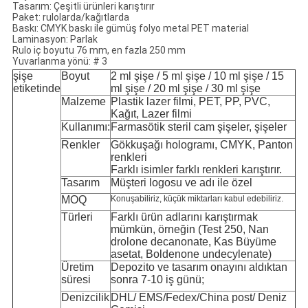
Tasarım: Çeşitli ürünleri karıştırır
Paket: rulolarda/kağıtlarda
Baskı: CMYK baskı ile gümüş folyo metal PET material
Laminasyon: Parlak
Rulo iç boyutu 76 mm, en fazla 250 mm
Yuvarlanma yönü: # 3
şişe
Boyut
2 ml şişe / 5 ml şişe / 10 ml şişe / 15
etiketinde
ml şişe / 20 ml şişe / 30 ml şişe
Malzeme
Plastik lazer filmi, PET, PP, PVC,
Kağıt, Lazer filmi
Kullanımı:
Farmasötik steril cam şişeler, şişeler
Renkler
Gökkuşağı hologramı, CMYK, Panton
renkleri
Farklı isimler farklı renkleri karıştırır.
Tasarım
Müşteri logosu ve adı ile özel
MOQ
Konuşabiliriz, küçük miktarları kabul edebiliriz.
Türleri
Farklı ürün adlarını karıştırmak
mümkün, örneğin (Test 250, Nan
drolone decanonate, Kas Büyüme
asetat, Boldenone undecylenate)
Üretim
Depozito ve tasarım onayını aldıktan
süresi
sonra 7-10 iş günü;
Denizcilik
DHL/ EMS/Fedex/China post/ Deniz