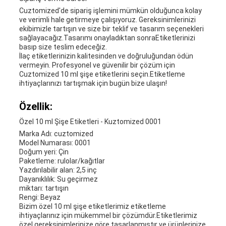
Cuztomized'de sipariş işlemini mümkün olduğunca kolay
ve verimli hale getirmeye çalışıyoruz. Gereksinimlerinizi
ekibimizle tartışın ve size bir teklif ve tasarım seçenekleri
sağlayacağız.Tasarımı onayladıktan sonraEtiketlerinizi
basıp size teslim edeceğiz.
İlaç etiketlerinizin kalitesinden ve doğruluğundan ödün
vermeyin. Profesyonel ve güvenilir bir çözüm için
Cuztomized 10 ml şişe etiketlerini seçin.Etiketleme
ihtiyaçlarınızı tartışmak için bugün bize ulaşın!
Özellik:
Özel 10 ml Şişe Etiketleri - Kuztomized 0001
Marka Adı: cuztomized
Model Numarası: 0001
Doğum yeri: Çin
Paketleme: rulolar/kağıtlar
Yazdırılabilir alan: 2,5 inç
Dayanıklılık: Su geçirmez
miktarı: tartışın
Rengi: Beyaz
Bizim özel 10 ml şişe etiketlerimiz etiketleme
ihtiyaçlarınız için mükemmel bir çözümdür.Etiketlerimiz
özel gereksinimlerinize göre tasarlanmıştır ve ürünlerinize