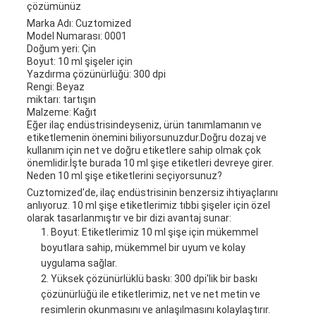
çözümünüz
Marka Adı: Cuztomized
Model Numarası: 0001
Doğum yeri: Çin
Boyut: 10 ml şişeler için
Yazdırma çözünürlüğü: 300 dpi
Rengi: Beyaz
miktarı: tartışın
Malzeme: Kağıt
Eğer ilaç endüstrisindeyseniz, ürün tanımlamanın ve
etiketlemenin önemini biliyorsunuzdur.Doğru dozaj ve
kullanım için net ve doğru etiketlere sahip olmak çok
önemlidir.İşte burada 10 ml şişe etiketleri devreye girer.
Neden 10 ml şişe etiketlerini seçiyorsunuz?
Cuztomized'de, ilaç endüstrisinin benzersiz ihtiyaçlarını
anlıyoruz. 10 ml şişe etiketlerimiz tıbbi şişeler için özel
olarak tasarlanmıştır ve bir dizi avantaj sunar:
Boyut: Etiketlerimiz 10 ml şişe için mükemmel
boyutlara sahip, mükemmel bir uyum ve kolay
uygulama sağlar.
Yüksek çözünürlüklü baskı: 300 dpi'lik bir baskı
çözünürlüğü ile etiketlerimiz, net ve net metin ve
resimlerin okunmasını ve anlaşılmasını kolaylaştırır.