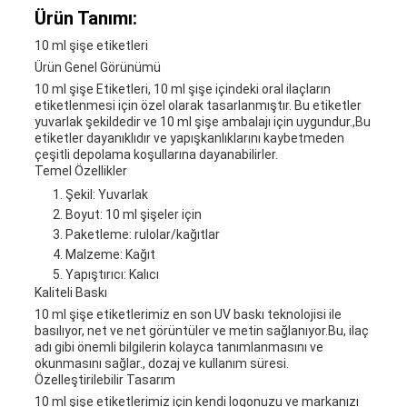
Ürün Tanımı:
10 ml şişe etiketleri
Ürün Genel Görünümü
10 ml şişe Etiketleri, 10 ml şişe içindeki oral ilaçların
etiketlenmesi için özel olarak tasarlanmıştır. Bu etiketler
yuvarlak şekildedir ve 10 ml şişe ambalajı için uygundur.,Bu
etiketler dayanıklıdır ve yapışkanlıklarını kaybetmeden
çeşitli depolama koşullarına dayanabilirler.
Temel Özellikler
Şekil: Yuvarlak
Boyut: 10 ml şişeler için
Paketleme: rulolar/kağıtlar
Malzeme: Kağıt
Yapıştırıcı: Kalıcı
Kaliteli Baskı
10 ml şişe etiketlerimiz en son UV baskı teknolojisi ile
basılıyor, net ve net görüntüler ve metin sağlanıyor.Bu, ilaç
adı gibi önemli bilgilerin kolayca tanımlanmasını ve
okunmasını sağlar., dozaj ve kullanım süresi.
Özelleştirilebilir Tasarım
10 ml şişe etiketlerimiz için kendi logonuzu ve markanızı