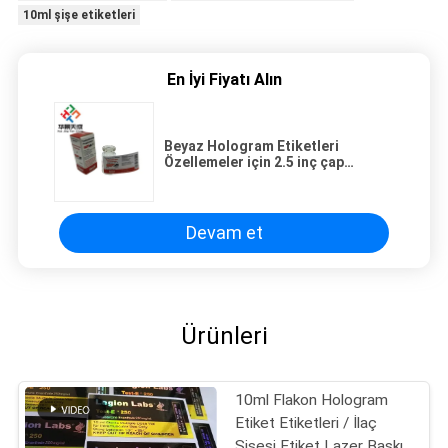
10ml şişe etiketleri
En İyi Fiyatı Alın
Beyaz Hologram Etiketleri
Özellemeler için 2.5 inç çap
edilebilir alan
Devam et
Ürünleri
10ml Flakon Hologram
Etiket Etiketleri / İlaç
Şişesi Etiket Lazer Baskı