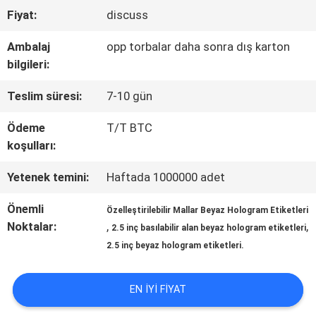
Fiyat:
discuss
KALITE
Ambalaj
opp torbalar daha sonra dış karton
KONTROL
bilgileri:
Teslim süresi:
7-10 gün
BIZIMLE
Ödeme
T/T BTC
ILETIŞIME
koşulları:
GEÇIN
Yetenek temini:
Haftada 1000000 adet
Önemli
Özelleştirilebilir Mallar Beyaz Hologram Etiketleri
HABERLER
Noktalar:
,
,
2.5 inç basılabilir alan beyaz hologram etiketleri
2.5 inç beyaz hologram etiketleri.
VAKALAR
EN IYI FIYAT