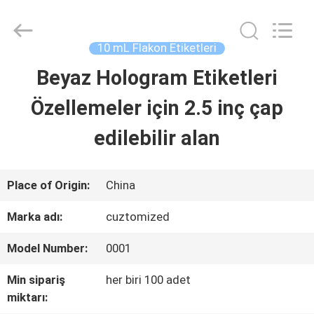
Hjtc
(Xiamen)
Industry
Co.,
10 mL Flakon Etiketleri
Ltd.
All
Beyaz Hologram Etiketleri
EV
Rights
Reserved.
Özellemeler için 2.5 inç çap
ÜRÜN:%
edilebilir alan
S
Place of Origin:
China
HAKKIMIZDA
Marka adı:
cuztomized
Model Number:
0001
FABRIKA
Min sipariş
her biri 100 adet
TURU
miktarı: