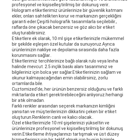
profesyonel ve kişiselleştirilmiş bir dokunuş verir..
Hologram etiketlerimiz ürünlerinize bir güvenlik katmanı
ekler, onları sahtelikten korur ve markanızın gerçekliğini
garanti eder.Çeşitli holografik tasarımlarla seçilebilir.,
raflarda öne çıkacak benzersiz ve göz alıcı bir etiket
oluşturabilirsiniz.
Etiketlere ek olarak, 10 ml şişe etiketlerinizle mükemmel
bir şekilde eşleşen özel kutular da sunuyoruz.Ayrıca
ürünlerinizin nakliye ve depolama sırasında daha fazla
korunmasını sağlar..
Etiketlerimiz tercihlerinize bağlı olarak rulo veya levha
halinde mevcut. 2.5 inçlik baskı alanı tasarımınız ve
bilgileriniz için bolca yer sağlar.Etiketlerinizin sağlam ve
okunur kalmayacağından emin olabilirsiniz, zorlu
ortamlarda bile.
Cuztomized'de, her ürünün benzersiz olduğunu ve farklı
miktarlarda etiket gerektirebileceğini anlıyoruz.herhangi
bir atık olmadan.
Farklı renkler arasından seçerek markanızın kimliğini
yansıtan ve müşterilerinizin dikkatini çeken bir etiket
oluşturun.Renklerin canlı ve kalıcı olacak..
Özel etiketlerimizle 10 ml şişelerinizi yükseltin ve
ürünlerinize profesyonel ve kişiselleştirilmiş bir dokunuş
verin.Etiketleme ihtiyaçlarınızı tartışmak ve üst düzey
hizmetlerimiz için bir teklif almak için bugün bizimle