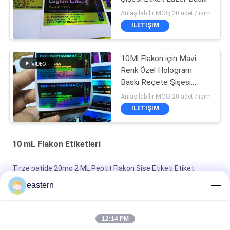
Anlaşılabilir MOQ:20 adet / isim
İLETIŞIM
10Ml Flakon için Mavi
Renk Özel Hologram
Baskı Reçete Şişesi
Etiket
Anlaşılabilir MOQ:20 adet / isim
İLETIŞIM
10 mL Flakon Etiketleri
Tirze patide 20mg 2 ML Peptit Flakon Şişe Etiketi Etiket
Baskısı
eastern
GHRP6 5MG 2 MLBottle Etiket Dikkate Alınması Peptid toz
etiketleri için
12:14 PM