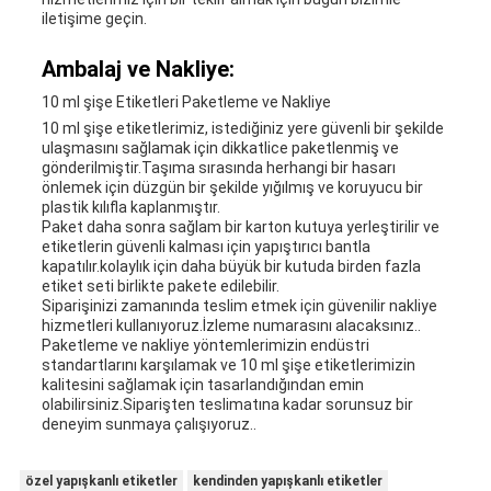
iletişime geçin.
Ambalaj ve Nakliye:
10 ml şişe Etiketleri Paketleme ve Nakliye
10 ml şişe etiketlerimiz, istediğiniz yere güvenli bir şekilde
ulaşmasını sağlamak için dikkatlice paketlenmiş ve
gönderilmiştir.Taşıma sırasında herhangi bir hasarı
önlemek için düzgün bir şekilde yığılmış ve koruyucu bir
plastik kılıfla kaplanmıştır.
Paket daha sonra sağlam bir karton kutuya yerleştirilir ve
etiketlerin güvenli kalması için yapıştırıcı bantla
kapatılır.kolaylık için daha büyük bir kutuda birden fazla
etiket seti birlikte pakete edilebilir.
Siparişinizi zamanında teslim etmek için güvenilir nakliye
hizmetleri kullanıyoruz.İzleme numarasını alacaksınız..
Paketleme ve nakliye yöntemlerimizin endüstri
standartlarını karşılamak ve 10 ml şişe etiketlerimizin
kalitesini sağlamak için tasarlandığından emin
olabilirsiniz.Siparişten teslimatına kadar sorunsuz bir
deneyim sunmaya çalışıyoruz..
özel yapışkanlı etiketler
kendinden yapışkanlı etiketler