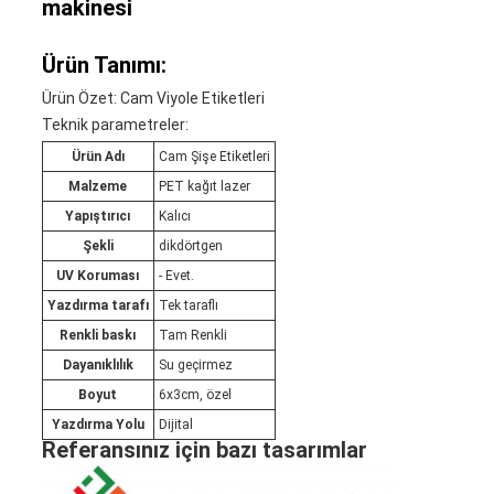
makinesi
Ürün Tanımı:
Ürün Özet: Cam Viyole Etiketleri
Teknik parametreler:
Ürün Adı
Cam Şişe Etiketleri
Malzeme
PET kağıt lazer
Yapıştırıcı
Kalıcı
Şekli
dikdörtgen
UV Koruması
- Evet.
Yazdırma tarafı
Tek taraflı
Renkli baskı
Tam Renkli
Dayanıklılık
Su geçirmez
Boyut
6x3cm, özel
Yazdırma Yolu
Dijital
Referansınız için bazı tasarımlar