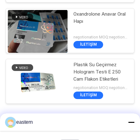
Oxandrolone Anavar Oral
Hapı
negotionation MOQ:negotionation
İLETIŞIM
Plastik Su Geçirmez
Hologram Testi E 250
Cam Flakon Etiketleri
negotionation MOQ:negotionation
İLETIŞIM
Cam Flakon Etiketleri
eastern
Somatropin HG 176-191 2mlx10 Etiketli Cam Flakon