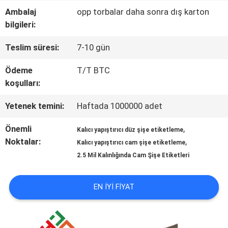
Ambalaj
opp torbalar daha sonra dış karton
KALITE
bilgileri:
KONTROL
Teslim süresi:
7-10 gün
Ödeme
T/T BTC
BIZIMLE
koşulları:
ILETIŞIME
Yetenek temini:
Haftada 1000000 adet
GEÇIN
Önemli
,
Kalıcı yapıştırıcı düz şişe etiketleme
Noktalar:
,
Kalıcı yapıştırıcı cam şişe etiketleme
HABERLER
2.5 Mil Kalınlığında Cam Şişe Etiketleri
EN IYI FIYAT
VAKALAR