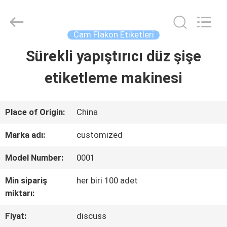
Hjtc
(Xiamen)
Industry
Co.,
Cam Flakon Etiketleri
Ltd.
All
Sürekli yapıştırıcı düz şişe
EV
Rights
Reserved.
etiketleme makinesi
ÜRÜN:%
S
Place of Origin:
China
Marka adı:
customized
HAKKIMIZDA
Model Number:
0001
Min sipariş
her biri 100 adet
FABRIKA
miktarı:
TURU
Fiyat:
discuss