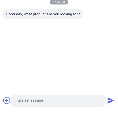
1:31 PM
tren Asetat flakon Flakon Etiketleri Tam Set Paer Talimatı ile
Good day, what product are you looking for?
Lazer PET 10ml testi Enanthate Cam Flakon Etiketleri
Popüler Kategoriler
Tüm
Cam Flakon 
Şişe Etiketleri
Etiketleri
10 ML Flakon 
Özel Şişe Etiketleri
Etiketleri
Güvenlik Hologramı 
10ml Flakon Kutuları
Etiketi
İlaç Ambalaj Kutusu
İlaç Şişesi Etiketi
Teklif isteği