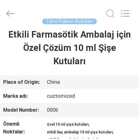
Hjtc
(Xiamen)
Industry
Co.,
10ml Flakon Kutuları
Ltd.
All
Etkili Farmasötik Ambalaj için
EV
Rights
Reserved.
Özel Çözüm 10 ml Şişe
ÜRÜN:%
Kutuları
S
Place of Origin:
China
HAKKIMIZDA
Marka adı:
cuztomized
Model Number:
0006
FABRIKA
Önemli
,
özel 10 ml şişe kutuları
TURU
Noktalar:
,
etkili ilaç ambalajı 10 ml şişe kutuları