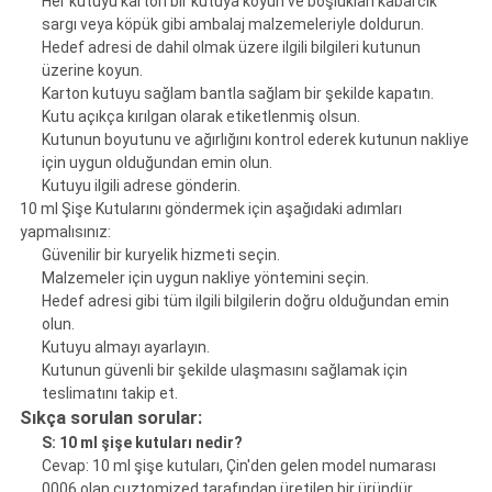
Her kutuyu karton bir kutuya koyun ve boşlukları kabarcık
sargı veya köpük gibi ambalaj malzemeleriyle doldurun.
Hedef adresi de dahil olmak üzere ilgili bilgileri kutunun
üzerine koyun.
Karton kutuyu sağlam bantla sağlam bir şekilde kapatın.
Kutu açıkça kırılgan olarak etiketlenmiş olsun.
Kutunun boyutunu ve ağırlığını kontrol ederek kutunun nakliye
için uygun olduğundan emin olun.
Kutuyu ilgili adrese gönderin.
10 ml Şişe Kutularını göndermek için aşağıdaki adımları
yapmalısınız:
Güvenilir bir kuryelik hizmeti seçin.
Malzemeler için uygun nakliye yöntemini seçin.
Hedef adresi gibi tüm ilgili bilgilerin doğru olduğundan emin
olun.
Kutuyu almayı ayarlayın.
Kutunun güvenli bir şekilde ulaşmasını sağlamak için
teslimatını takip et.
Sıkça sorulan sorular:
S: 10 ml şişe kutuları nedir?
Cevap: 10 ml şişe kutuları, Çin'den gelen model numarası
0006 olan cuztomized tarafından üretilen bir üründür.