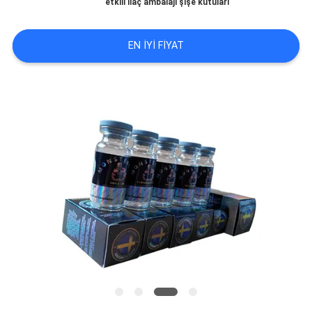
etkili ilaç ambalajı şişe kutuları
KALITE
EN IYI FIYAT
KONTROL
BIZIMLE
ILETIŞIME
GEÇIN
HABERLER
VAKALAR