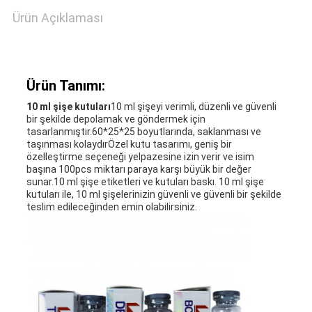
SITE
Ürün Açıklaması
HARITASI
PRIVACY
Ürün Tanımı:
10 ml şişe kutuları
10 ml şişeyi verimli, düzenli ve güvenli
POLICY
bir şekilde depolamak ve göndermek için
tasarlanmıştır.60*25*25 boyutlarında, saklanması ve
taşınması kolaydırÖzel kutu tasarımı, geniş bir
özelleştirme seçeneği yelpazesine izin verir ve isim
başına 100pcs miktarı paraya karşı büyük bir değer
sunar.10 ml şişe etiketleri ve kutuları baskı. 10 ml şişe
kutuları ile, 10 ml şişelerinizin güvenli ve güvenli bir şekilde
teslim edileceğinden emin olabilirsiniz.