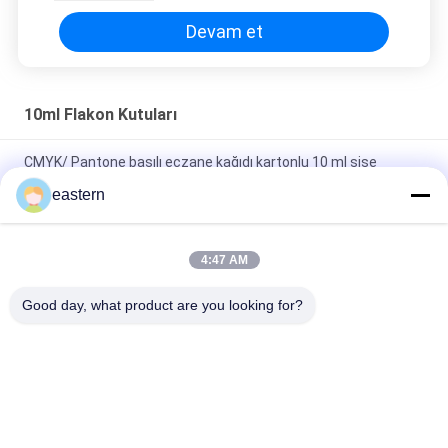
Devam et
10ml Flakon Kutuları
CMYK/ Pantone basılı eczane kağıdı kartonlu 10 ml şişe
kutuları
eastern
Kişiselleştirilebilir 10 ml şişe Kutuları Kağıt Sterol Decavials
Paketleme için Parlak Bitirme
4:47 AM
300g Kağıt Paketleme Farmasötik Cam Şişeler Kutusu Beden
Good day, what product are you looking for?
geliştirme Baskı 10ml Etiket Kutusu
Popüler Kategoriler
Tüm