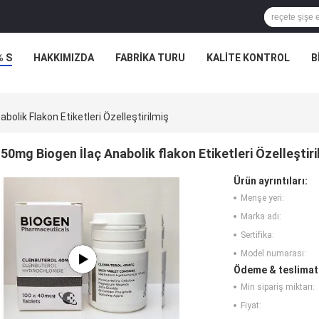
% S
HAKKIMIZDA
FABRIKA TURU
KALITE KONTROL
B
bolik Flakon Etiketleri Özelleştirilmiş
50mg Biogen İlaç Anabolik flakon Etiketleri Özelleştiri
Ürün ayrıntıları:
Menşe yeri:
Marka adı:
Sertifika:
Model numarası:
Ödeme & teslimat 
Min sipariş miktarı:
Fiyat: