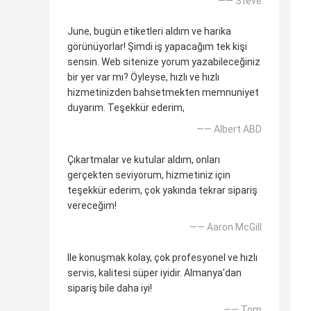
—— Steve
June, bugün etiketleri aldım ve harika
görünüyorlar! Şimdi iş yapacağım tek kişi
sensin. Web sitenize yorum yazabileceğiniz
bir yer var mı? Öyleyse, hızlı ve hızlı
hizmetinizden bahsetmekten memnuniyet
duyarım. Teşekkür ederim,
—— Albert ABD
Çıkartmalar ve kutular aldım, onları
gerçekten seviyorum, hizmetiniz için
teşekkür ederim, çok yakında tekrar sipariş
vereceğim!
—— Aaron McGill
Ile konuşmak kolay, çok profesyonel ve hızlı
servis, kalitesi süper iyidir. Almanya'dan
sipariş bile daha iyi!
—— Tom