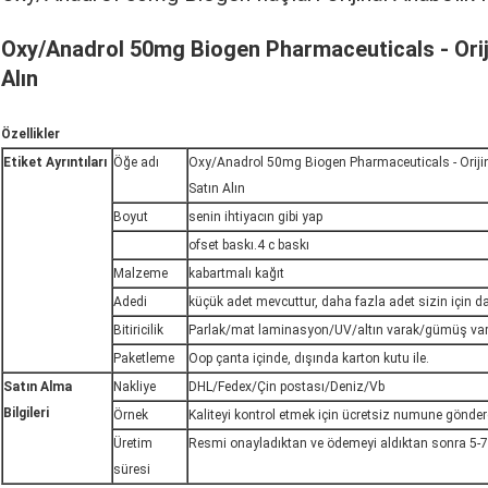
Oxy/Anadrol 50mg Biogen Pharmaceuticals - Orijin
Alın​
Özellikler
Etiket Ayrıntıları
Öğe adı
Oxy/Anadrol 50mg Biogen Pharmaceuticals - Orijinal
Satın Alın
Boyut
senin ihtiyacın gibi yap
ofset baskı.4 c baskı
Malzeme
kabartmalı kağıt
Adedi
küçük adet mevcuttur, daha fazla adet sizin için d
Bitiricilik
Parlak/mat laminasyon/UV/altın varak/gümüş va
Paketleme
Oop çanta içinde, dışında karton kutu ile.
Satın Alma
Nakliye
DHL/Fedex/Çin postası/Deniz/Vb
Bilgileri
Örnek
Kaliteyi kontrol etmek için ücretsiz numune göndereb
Üretim
Resmi onayladıktan ve ödemeyi aldıktan sonra 5-7
süresi