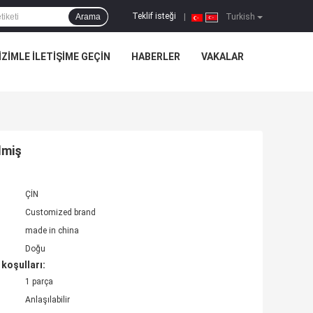
Teklif isteği
Arama
|
Turkish
IZIMLE ILETIŞIME GEÇIN
HABERLER
VAKALAR
lmiş
ÇİN
Customized brand
made in china
Doğu
koşulları:
1 parça
Anlaşılabilir