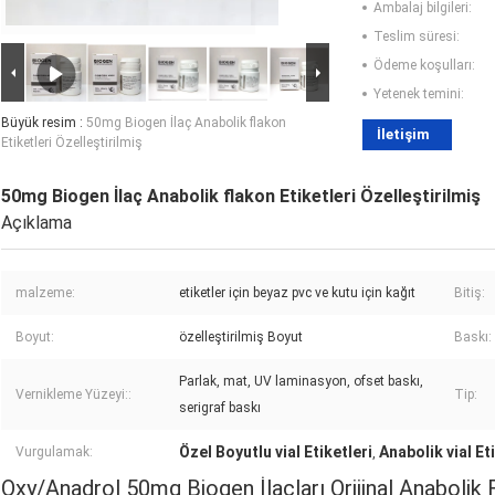
Ambalaj bilgileri:
Teslim süresi:
Ödeme koşulları:
Yetenek temini:
Büyük resim :
50mg Biogen İlaç Anabolik flakon
İletişim
Etiketleri Özelleştirilmiş
50mg Biogen İlaç Anabolik flakon Etiketleri Özelleştirilmiş
Açıklama
malzeme:
etiketler için beyaz pvc ve kutu için kağıt
Bitiş:
Boyut:
özelleştirilmiş Boyut
Baskı:
Parlak, mat, UV laminasyon, ofset baskı,
Vernikleme Yüzeyi::
Tip:
serigraf baskı
Özel Boyutlu vial Etiketleri
Anabolik vial Et
Vurgulamak:
,
Oxy/Anadrol 50mg Biogen İlaçları Orijinal Anabolik F