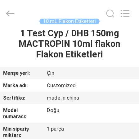
Hjtc
(Xiamen)
Industry
Co.,
Ltd.
10 mL Flakon Etiketleri
All
Rights
Reserved.
1 Test Cyp / DHB 150mg
EV
MACTROPIN 10ml flakon
ÜRÜN:%
Flakon Etiketleri
S
Menşe yeri:
Çin
HAKKIMIZDA
Marka adı:
Customized
Sertifika:
made in china
FABRIKA
Model
Doğu
TURU
numarası:
Min sipariş
1 parça
KALITE
miktarı: