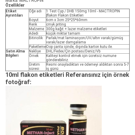
Marka: MACTROPIN
Özellikler
Etiket
Öğe adı
1 Test Cyp / DHB 150mg 10ml - MACTROPIN
Ayrıntıları
|flakon Flakon Etiketleri
Boyut
6cm x 3cm 25*25*60mm
Renk
cmyk priting
Malzeme
300g kağıt + lazer malzeme etiketleri
Adedi
küçük miktar tamam
Bitiricilik
Parlak/mat laminasyon/UV/altın varak/gümüş
varak/lazer damgalama
Paketleme
Oop çanta içinde, dışında karton kutu ile.
Satın Alma
Nakliye
DHL/Fedex/Çin postası/Deniz/Vb
Bilgileri
Örnek
Kaliteyi kontrol etmek için ücretsiz numune
gönderebiliriz.
Üretim
Resmi onayladıktan ve ödemeyi aldıktan sonra 5-7
süresi
iş günü
10ml flakon etiketleri Referansınız için örnek
fotoğraf: