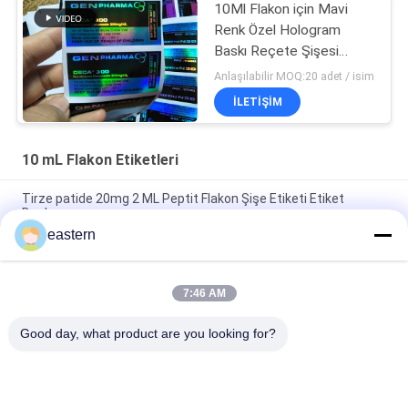
10Ml Flakon için Mavi
Renk Özel Hologram
Baskı Reçete Şişesi
Etiket
Anlaşılabilir MOQ:20 adet / isim
İLETIŞIM
10 mL Flakon Etiketleri
Tirze patide 20mg 2 ML Peptit Flakon Şişe Etiketi Etiket
Baskısı
eastern
GHRP6 5MG 2 MLBottle Etiket Dikkate Alınması Peptid toz
etiketleri için
7:46 AM
GHRP6 5MG 2 MLBottle Etiket Dikkate Alınması Peptid toz
etiketleri için
Good day, what product are you looking for?
Popüler Kategoriler
Tüm