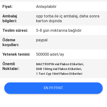
KONTROL
Fiyat:
Anlaşılabilir
Ambalaj
opp torba ile iç ambalaj, daha sonra
BIZIMLE
bilgileri:
karton dışında
ILETIŞIME
Teslim süresi:
5-8 gün miktarına bağlıdır
GEÇIN
Ödeme
paypal
koşulları:
HABERLER
Yetenek temini:
500000 adet/ay
Önemli
,
VAKALAR
MACTROPIN vial Flakon Etiketleri
Noktalar:
,
DHB 150mg vial Flakon Etiketleri
1 Test Cyp 10ml Flakon Etiketleri
SITE
HARITASI
EN IYI FIYAT
PRIVACY