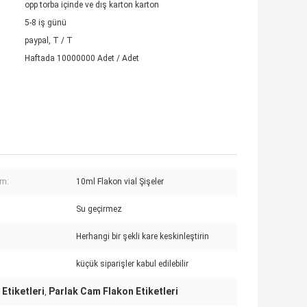
opp torba içinde ve dış karton karton
5-8 iş günü
paypal, T / T
Haftada 10000000 Adet / Adet
ım:
10ml Flakon vial Şişeler
:
Su geçirmez
Herhangi bir şekli kare keskinleştirin
küçük siparişler kabul edilebilir
Etiketleri
Parlak Cam Flakon Etiketleri
,