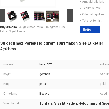
Ambalaj bilgileri:
Teslim süresi:
Ödeme koşulları:
Yetenek temini:
Büyük resim :
Su geçirmez Parlak Hologram 10ml
İletişim
flakon Şişe Etiketleri
Su geçirmez Parlak Hologram 10ml flakon Şişe Etiketleri
Açıklama
materail:
lazer PET
kullan
boyut:
görenek
özellik
Bitiş:
parlak
şekil:
Örneklem:
Bedava
Adedi:
10ml vial Şişe Etiketleri
Hologram vial Şişe 
Vurgulamak:
,