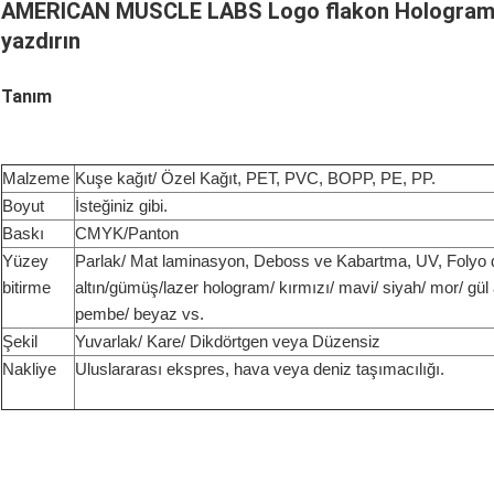
AMERICAN MUSCLE LABS Logo flakon Hologram 10
yazdırın
Tanım
Malzeme
Kuşe kağıt/ Özel Kağıt, PET, PVC, BOPP, PE, PP.
Boyut
İsteğiniz gibi.
Baskı
CMYK/Panton
Yüzey
Parlak/ Mat laminasyon, Deboss ve Kabartma, UV, Foly
bitirme
altın/gümüş/lazer hologram/ kırmızı/ mavi/ siyah/ mor/ gül a
pembe/ beyaz vs.
Şekil
Yuvarlak/ Kare/ Dikdörtgen veya Düzensiz
Nakliye
Uluslararası ekspres, hava veya deniz taşımacılığı.