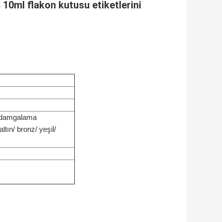
ml flakon kutusu etiketlerini
o damgalama
ltın/ bronz/ yeşil/