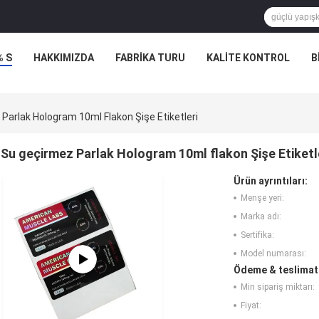
% S
HAKKIMIZDA
FABRIKA TURU
KALITE KONTROL
B
Parlak Hologram 10ml Flakon Şişe Etiketleri
Su geçirmez Parlak Hologram 10ml flakon Şişe Etiketl
Ürün ayrıntıları:
Menşe yeri:
Marka adı:
Sertifika:
Model numarası:
Ödeme & teslimat 
Min sipariş miktarı:
Fiyat: