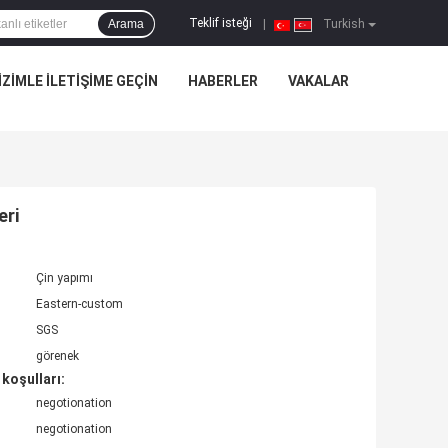
Teklif isteği
Arama
|
Turkish
IZIMLE ILETIŞIME GEÇIN
HABERLER
VAKALAR
eri
Çin yapımı
Eastern-custom
SGS
görenek
koşulları:
negotionation
negotionation