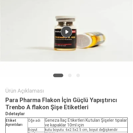
POLICY
Ürün Açıklaması
Para Pharma Flakon İçin Güçlü Yapıştırıcı
Trenbo A flakon Şişe Etiketleri
D
detaylar
Geneza İlaç Etiketleri Kutuları Şişeler tıpalar
Etiket
Öğe adı
Ayrıntıları
ve kapaklar 10ml için
Boyut
kutu boyutu: 6x2.5x2.5 cm, boyut değişkendir