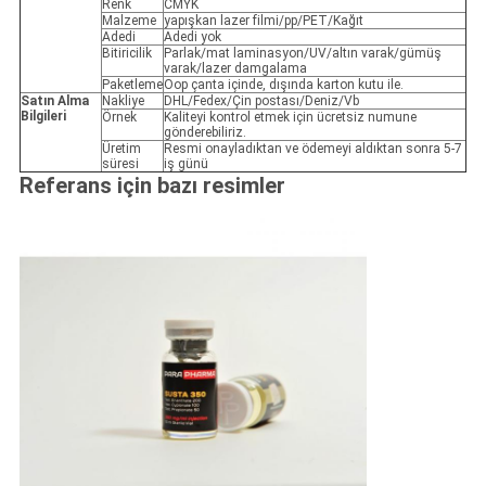
Renk
CMYK
Malzeme
yapışkan lazer filmi/pp/PET/Kağıt
Adedi
Adedi yok
Bitiricilik
Parlak/mat laminasyon/UV/altın varak/gümüş
varak/lazer damgalama
Paketleme
Oop çanta içinde, dışında karton kutu ile.
Satın Alma
Nakliye
DHL/Fedex/Çin postası/Deniz/Vb
Bilgileri
Örnek
Kaliteyi kontrol etmek için ücretsiz numune
gönderebiliriz.
Üretim
Resmi onayladıktan ve ödemeyi aldıktan sonra 5-7
süresi
iş günü
Referans için bazı resimler