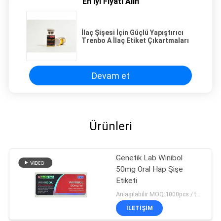
En İyi Fiyatı Alın
İlaç Şişesi İçin Güçlü Yapıştırıcı
Trenbo A İlaç Etiket Çıkartmaları
Devam et
Ürünleri
Genetik Lab Winibol
50mg Oral Hap Şişe
Etiketi
Anlaşılabilir MOQ:1000pcs / tasarım
İLETIŞIM