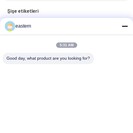
Şişe etiketleri
Cialis Tadalafils 100mg Oral kullanım için Etiketler
eastern
SS-31 Güçlü Yapışkan Etiketler Peptid Flakon Etiketleri
5:31 AM
Biomex Labs Arşivleri Anabolik Özelleştirilmiş Etiketler ve
Kutular Parlak
Good day, what product are you looking for?
Popüler Kategoriler
Tüm
Cam Flakon 
Şişe Etiketleri
Etiketleri
10 ML Flakon 
Özel Şişe Etiketleri
Etiketleri
Güvenlik Hologramı 
10ml Flakon Kutuları
Etiketi