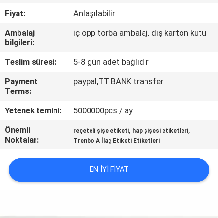
KONTROL
Fiyat:
Anlaşılabilir
Ambalaj
iç opp torba ambalaj, dış karton kutu
BIZIMLE
bilgileri:
ILETIŞIME
Teslim süresi:
5-8 gün adet bağlıdır
GEÇIN
Payment
paypal,TT BANK transfer
Terms:
HABERLER
Yetenek temini:
5000000pcs / ay
Önemli
,
,
VAKALAR
reçeteli şişe etiketi
hap şişesi etiketleri
Noktalar:
Trenbo A İlaç Etiketi Etiketleri
SITE
EN IYI FIYAT
HARITASI
PRIVACY