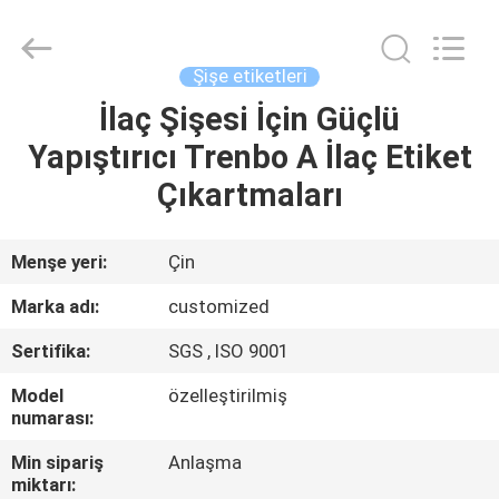
Hjtc
(Xiamen)
Industry
Co.,
Ltd.
Şişe etiketleri
All
Rights
Reserved.
İlaç Şişesi İçin Güçlü
EV
Yapıştırıcı Trenbo A İlaç Etiket
ÜRÜN:%
Çıkartmaları
S
Menşe yeri:
Çin
HAKKIMIZDA
Marka adı:
customized
Sertifika:
SGS , ISO 9001
FABRIKA
Model
özelleştirilmiş
TURU
numarası:
Min sipariş
Anlaşma
KALITE
miktarı: