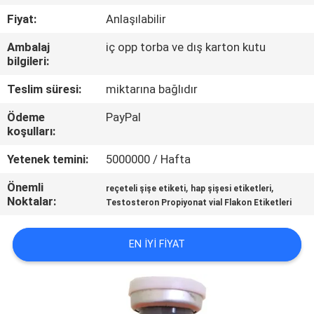
KONTROL
Fiyat:
Anlaşılabilir
Ambalaj
iç opp torba ve dış karton kutu
BIZIMLE
bilgileri:
ILETIŞIME
Teslim süresi:
miktarına bağlıdır
GEÇIN
Ödeme
PayPal
koşulları:
HABERLER
Yetenek temini:
5000000 / Hafta
Önemli
,
,
VAKALAR
reçeteli şişe etiketi
hap şişesi etiketleri
Noktalar:
Testosteron Propiyonat vial Flakon Etiketleri
SITE
EN IYI FIYAT
HARITASI
PRIVACY