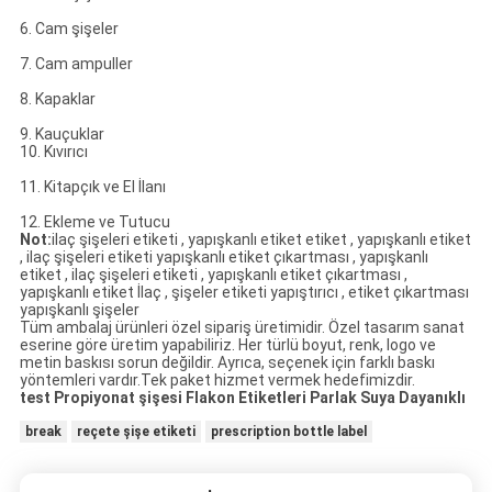
6. Cam şişeler
7. Cam ampuller
8. Kapaklar
9. Kauçuklar
10. Kıvırıcı
11. Kitapçık ve El İlanı
12. Ekleme ve Tutucu
Not:
ilaç şişeleri etiketi , yapışkanlı etiket etiket , yapışkanlı etiket
, ilaç şişeleri etiketi yapışkanlı etiket çıkartması , yapışkanlı
etiket , ilaç şişeleri etiketi , yapışkanlı etiket çıkartması ,
yapışkanlı etiket İlaç , şişeler etiketi yapıştırıcı , etiket çıkartması
yapışkanlı şişeler
Tüm ambalaj ürünleri özel sipariş üretimidir. Özel tasarım sanat
eserine göre üretim yapabiliriz. Her türlü boyut, renk, logo ve
metin baskısı sorun değildir. Ayrıca, seçenek için farklı baskı
yöntemleri vardır.Tek paket hizmet vermek hedefimizdir.
test Propiyonat şişesi Flakon Etiketleri Parlak Suya Dayanıklı
break
reçete şişe etiketi
prescription bottle label