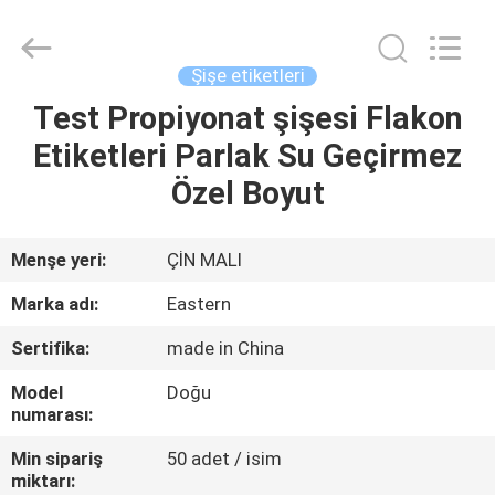
Hjtc
(Xiamen)
Industry
Co.,
Ltd.
Şişe etiketleri
All
Rights
Reserved.
Test Propiyonat şişesi Flakon
EV
Etiketleri Parlak Su Geçirmez
ÜRÜN:%
Özel Boyut
S
Menşe yeri:
ÇİN MALI
HAKKIMIZDA
Marka adı:
Eastern
Sertifika:
made in China
FABRIKA
Model
Doğu
TURU
numarası:
Min sipariş
50 adet / isim
KALITE
miktarı: