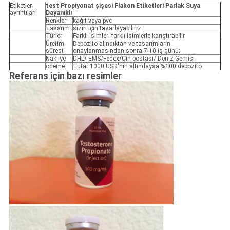
Etiketler
test Propiyonat şişesi Flakon Etiketleri Parlak Suya
ayrıntıları
Dayanıklı
Renkler
kağıt veya pvc
Tasarım
sizin için tasarlayabiliriz
Türler
Farklı isimleri farklı isimlerle karıştırabilir
Üretim
Depozito alındıktan ve tasarımların
süresi
onaylanmasından sonra 7-10 iş günü;
Nakliye
DHL/ EMS/Fedex/Çin postası/ Deniz Gemisi
ödeme
Tutar 1000 USD'nin altındaysa %100 depozito
Referans için bazı resimler