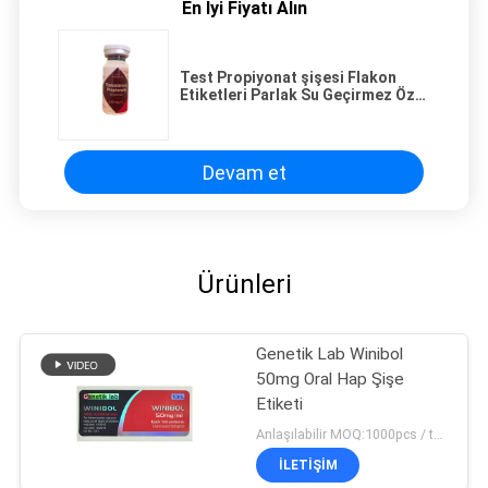
En İyi Fiyatı Alın
Test Propiyonat şişesi Flakon
Etiketleri Parlak Su Geçirmez Özel
Boyut
Devam et
Ürünleri
Genetik Lab Winibol
50mg Oral Hap Şişe
Etiketi
Anlaşılabilir MOQ:1000pcs / tasarım
İLETIŞIM