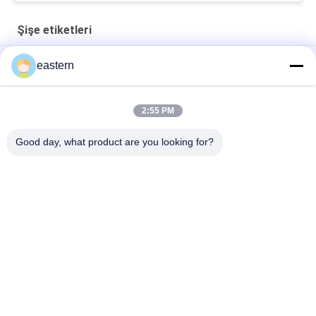
Şişe etiketleri
Cialis Tadalafils 100mg Oral kullanım için Etiketler
eastern
SS-31 Güçlü Yapışkan Etiketler Peptid Flakon Etiketleri
2:55 PM
Biomex Labs Arşivleri Anabolik Özelleştirilmiş Etiketler ve
Kutular Parlak
Good day, what product are you looking for?
Popüler Kategoriler
Tüm
Cam Flakon 
Şişe Etiketleri
Etiketleri
10 ML Flakon 
Özel Şişe Etiketleri
Etiketleri
Güvenlik Hologramı 
10ml Flakon Kutuları
Etiketi