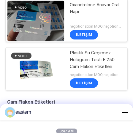
Oxandrolone Anavar Oral
Hapı
negotionation MOQ:negotionation
İLETIŞIM
Plastik Su Geçirmez
Hologram Testi E 250
Cam Flakon Etiketleri
negotionation MOQ:negotionation
İLETIŞIM
Cam Flakon Etiketleri
eastern
Somatropin HG 176-191 2mlx10 Etiketli Cam Flakon
tren Asetat flakon Flakon Etiketleri Tam Set Paer Talimatı ile
3:47 AM