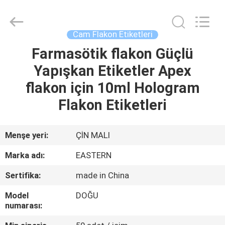
Hjtc
(Xiamen)
Industry
Co.,
Ltd.
Cam Flakon Etiketleri
All
Rights
Reserved.
Farmasötik flakon Güçlü
EV
Yapışkan Etiketler Apex
ÜRÜN:%
flakon için 10ml Hologram
S
Flakon Etiketleri
HAKKIMIZDA
Menşe yeri:
ÇİN MALI
Marka adı:
EASTERN
FABRIKA
Sertifika:
made in China
TURU
Model
DOĞU
numarası:
KALITE