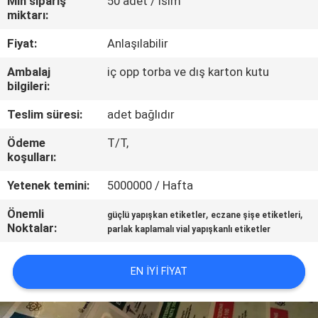
Min sipariş
50 adet / isim
KONTROL
miktarı:
Fiyat:
Anlaşılabilir
BIZIMLE
Ambalaj
iç opp torba ve dış karton kutu
ILETIŞIME
bilgileri:
GEÇIN
Teslim süresi:
adet bağlıdır
Ödeme
T/T,
HABERLER
koşulları:
Yetenek temini:
5000000 / Hafta
VAKALAR
Önemli
,
,
güçlü yapışkan etiketler
eczane şişe etiketleri
Noktalar:
parlak kaplamalı vial yapışkanlı etiketler
SITE
HARITASI
EN IYI FIYAT
PRIVACY