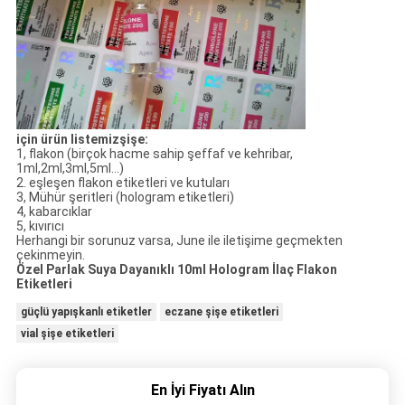
için ürün listemiz
şişe:
1, flakon (birçok hacme sahip şeffaf ve kehribar,
1ml,2ml,3ml,5ml...)
2. eşleşen flakon etiketleri ve kutuları
3, Mühür şeritleri (hologram etiketleri)
4, kabarcıklar
5, kıvırıcı
Herhangi bir sorunuz varsa, June ile iletişime geçmekten
çekinmeyin.
Özel Parlak Suya Dayanıklı 10ml Hologram İlaç Flakon
Etiketleri
güçlü yapışkanlı etiketler
eczane şişe etiketleri
vial şişe etiketleri
En İyi Fiyatı Alın