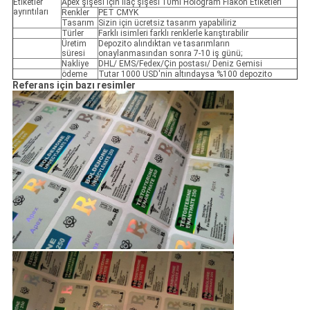
Etiketler
Apex şişesi için ilaç şişesi 10ml Hologram Flakon Etiketleri
ayrıntıları
Renkler
PET CMYK
Tasarım
Sizin için ücretsiz tasarım yapabiliriz
Türler
Farklı isimleri farklı renklerle karıştırabilir
Üretim
Depozito alındıktan ve tasarımların
süresi
onaylanmasından sonra 7-10 iş günü;
Nakliye
DHL/ EMS/Fedex/Çin postası/ Deniz Gemisi
ödeme
Tutar 1000 USD'nin altındaysa %100 depozito
Referans için bazı resimler