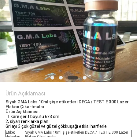
POLICY
Ürün Açıklaması
Siyah GMA Labs 10ml şişe etiketleri DECA / TEST E 300 Lazer
Flakon Çıkartmalar
Ürün Açıklaması:
.
1 kare şerit boyutu 6x3 cm
2, siyah renk arka plan
Gri ayı 3 çok güzel ve güzel gökkuşağı etkisi harflerle
Etiket
Siyah GMA Labs 10ml şişe etiketleri DECA / TEST E 300 Lazer
detayları
Flakon Çıkartmalar