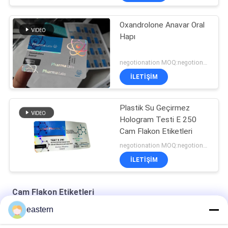
Oxandrolone Anavar Oral
Hapı
negotionation MOQ:negotionation
İLETIŞIM
Plastik Su Geçirmez
Hologram Testi E 250
Cam Flakon Etiketleri
negotionation MOQ:negotionation
İLETIŞIM
Cam Flakon Etiketleri
eastern
Somatropin HG 176-191 2mlx10 Etiketli Cam Flakon