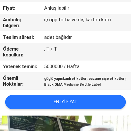
KONTROL
Fiyat:
Anlaşılabilir
Ambalaj
iç opp torba ve dış karton kutu
BIZIMLE
bilgileri:
ILETIŞIME
Teslim süresi:
adet bağlıdır
GEÇIN
Ödeme
, T / T,
koşulları:
HABERLER
Yetenek temini:
5000000 / Hafta
Önemli
,
,
VAKALAR
güçlü yapışkanlı etiketler
eczane şişe etiketleri
Noktalar:
Black GMA Medicine Bottle Label
SITE
EN IYI FIYAT
HARITASI
PRIVACY