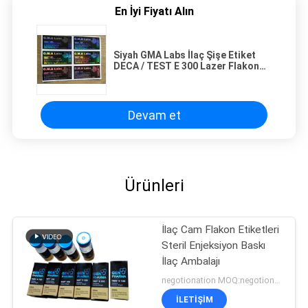
En İyi Fiyatı Alın
Siyah GMA Labs İlaç Şişe Etiket
DECA / TEST E 300 Lazer Flakon
Çıkartmalar
Devam et
Ürünleri
İlaç Cam Flakon Etiketleri
Steril Enjeksiyon Baskı
İlaç Ambalajı
negotionation MOQ:negotionation
İLETIŞIM