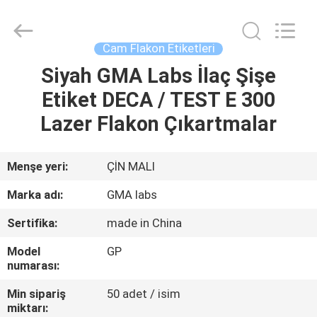
Hjtc
(Xiamen)
Industry
Co.,
Ltd.
Cam Flakon Etiketleri
All
Rights
Reserved.
Siyah GMA Labs İlaç Şişe
EV
Etiket DECA / TEST E 300
ÜRÜN:%
Lazer Flakon Çıkartmalar
S
Menşe yeri:
ÇİN MALI
HAKKIMIZDA
Marka adı:
GMA labs
Sertifika:
made in China
FABRIKA
Model
GP
TURU
numarası:
Min sipariş
50 adet / isim
KALITE
miktarı: