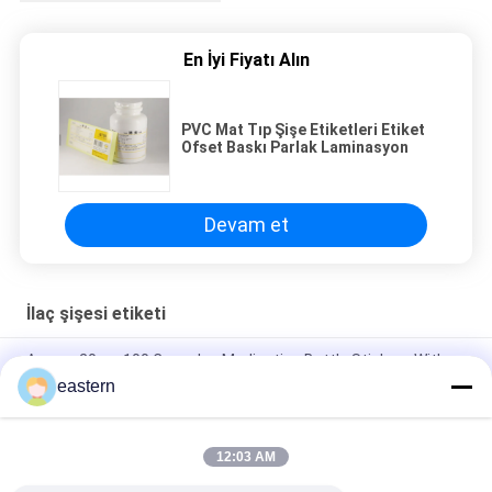
En İyi Fiyatı Alın
PVC Mat Tıp Şişe Etiketleri Etiket
Ofset Baskı Parlak Laminasyon
Devam et
İlaç şişesi etiketi
Anavar 20mg 100 Capsules Medication Bottle Stickers With
Laser Effect
eastern
Dsip 5mg Kendinden Yapışkanlı Etiketler Küçük Şişe Etiketleri
12:03 AM
Tesamorlin 10mg Su Geçirmez PVC Etiketler Küçük Şişeler İçin
Etiketler