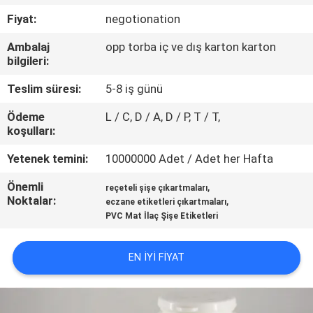
KONTROL
Fiyat:
negotionation
Ambalaj
opp torba iç ve dış karton karton
BIZIMLE
bilgileri:
ILETIŞIME
Teslim süresi:
5-8 iş günü
GEÇIN
Ödeme
L / C, D / A, D / P, T / T,
koşulları:
HABERLER
Yetenek temini:
10000000 Adet / Adet her Hafta
Önemli
,
VAKALAR
reçeteli şişe çıkartmaları
Noktalar:
,
eczane etiketleri çıkartmaları
PVC Mat İlaç Şişe Etiketleri
SITE
HARITASI
EN IYI FIYAT
PRIVACY