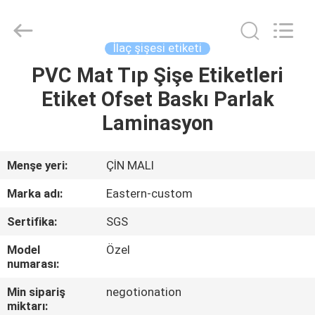
Hjtc
(Xiamen)
Industry
Co.,
Ltd.
İlaç şişesi etiketi
All
Rights
Reserved.
PVC Mat Tıp Şişe Etiketleri
EV
Etiket Ofset Baskı Parlak
ÜRÜN:%
Laminasyon
S
Menşe yeri:
ÇİN MALI
HAKKIMIZDA
Marka adı:
Eastern-custom
Sertifika:
SGS
FABRIKA
Model
Özel
TURU
numarası:
Min sipariş
negotionation
KALITE
miktarı: