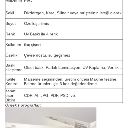
Malzeme
PVC
Şekil
Dikdörtgen, Kare, Silindir veya müşterinin isteği olarak
Boyut
Özelleştirilmiş
Renk
Uv Baskı ile 4 renk
Kullanım
ilaç şişesi
Özellik
Çevre dostu, su geçirmez
Baskı
Ofset baskı Parlak Laminasyon, UV Kaplama, Vernik...
elleçleme
Kalite
Malzeme seçiminden, üretim öncesi Makine testine,
Kontrol
Bitirme ürünleri için 3 kez değerlendirme
sanat
eseri
CDR, AI, JPG, PDF, PSD, vb.
Biçim
Örnek Fotoğraflar: