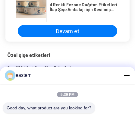
4 Renkli Eczane Dağıtım Etiketleri
İlaç Şişe Ambalajı için Kesilmiş
Etiket
Devam et
Özel şişe etiketleri
Sus 250 10ml Cam Şişe Etiketleri
eastern
Özel Baskılı Etiketler Kişiselleştirilmiş Etiketler 10ml Şişeler
İçin
5:39 PM
HG H 100IU 10 FİOL Etiketler Somatropin 1 FİOL Etiketler
Etiketler Altın Logo
Good day, what product are you looking for?
Popüler Kategoriler
Tüm