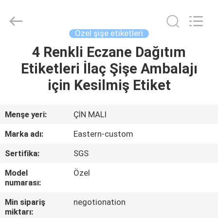
Hjtc
(Xiamen)
Industry
Co.,
Ltd.
Özel şişe etiketleri
All
Rights
Reserved.
4 Renkli Eczane Dağıtım
EV
Etiketleri İlaç Şişe Ambalajı
ÜRÜN:%
için Kesilmiş Etiket
S
Menşe yeri:
ÇİN MALI
HAKKIMIZDA
Marka adı:
Eastern-custom
Sertifika:
SGS
FABRIKA
Model
Özel
TURU
numarası:
Min sipariş
negotionation
KALITE
miktarı: