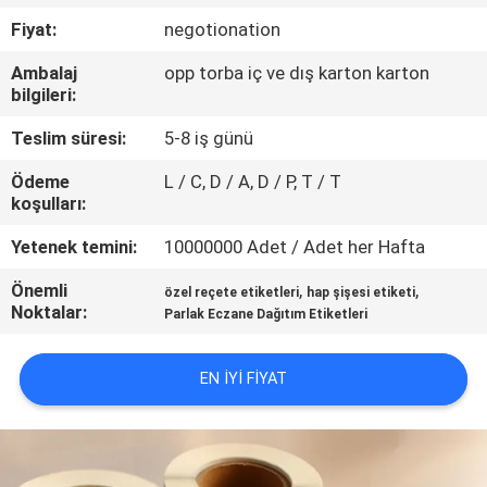
KONTROL
Fiyat:
negotionation
Ambalaj
opp torba iç ve dış karton karton
BIZIMLE
bilgileri:
ILETIŞIME
Teslim süresi:
5-8 iş günü
GEÇIN
Ödeme
L / C, D / A, D / P, T / T
koşulları:
HABERLER
Yetenek temini:
10000000 Adet / Adet her Hafta
Önemli
,
,
VAKALAR
özel reçete etiketleri
hap şişesi etiketi
Noktalar:
Parlak Eczane Dağıtım Etiketleri
SITE
EN IYI FIYAT
HARITASI
PRIVACY