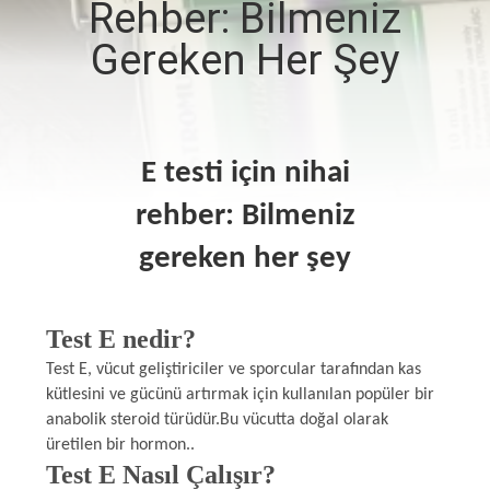
Rehber: Bilmeniz
KONTROL
Gereken Her Şey
BIZIMLE
ILETIŞIME
GEÇIN
E testi için nihai
rehber: Bilmeniz
HABERLER
gereken her şey
VAKALAR
Test E nedir?
SITE
Test E, vücut geliştiriciler ve sporcular tarafından kas
kütlesini ve gücünü artırmak için kullanılan popüler bir
HARITASI
anabolik steroid türüdür.Bu vücutta doğal olarak
üretilen bir hormon..
PRIVACY
Test E Nasıl Çalışır?