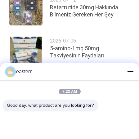
Retatrutide 30mg Hakkında
Bilmeniz Gereken Her Şey
2026-07-06
5-amino-1mq 50mg
Takviyesinin Faydaları
eastern
Sayfanın Üstü
7:22 AM
Good day, what product are you looking for?
Popüler Kategoriler
Tüm
Cam Flakon 
Şişe Etiketleri