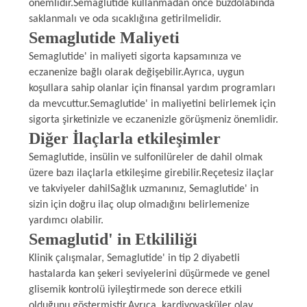
önemlidir.Semaglutide kullanmadan önce buzdolabında
saklanmalı ve oda sıcaklığına getirilmelidir.
Semaglutide Maliyeti
Semaglutide' in maliyeti sigorta kapsamınıza ve
eczanenize bağlı olarak değişebilir.Ayrıca, uygun
koşullara sahip olanlar için finansal yardım programları
da mevcuttur.Semaglutide' in maliyetini belirlemek için
sigorta şirketinizle ve eczanenizle görüşmeniz önemlidir.
Diğer İlaçlarla etkileşimler
Semaglutide, insülin ve sulfonilüreler de dahil olmak
üzere bazı ilaçlarla etkileşime girebilir.Reçetesiz ilaçlar
ve takviyeler dahilSağlık uzmanınız, Semaglutide' in
sizin için doğru ilaç olup olmadığını belirlemenize
yardımcı olabilir.
Semaglutid' in Etkililiği
Klinik çalışmalar, Semaglutide' in tip 2 diyabetli
hastalarda kan şekeri seviyelerini düşürmede ve genel
glisemik kontrolü iyileştirmede son derece etkili
olduğunu göstermiştir.Ayrıca, kardiyovasküler olay