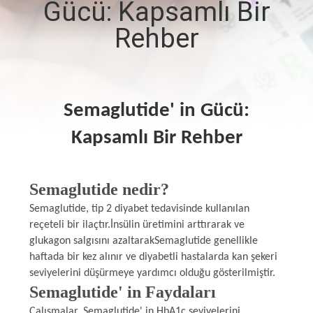
Gücü: Kapsamlı Bir
KONTROL
Rehber
BIZIMLE
ILETIŞIME
GEÇIN
Semaglutide' in Gücü:
Kapsamlı Bir Rehber
HABERLER
Semaglutide nedir?
VAKALAR
Semaglutide, tip 2 diyabet tedavisinde kullanılan
reçeteli bir ilaçtır.İnsülin üretimini arttırarak ve
SITE
glukagon salgısını azaltarakSemaglutide genellikle
HARITASI
haftada bir kez alınır ve diyabetli hastalarda kan şekeri
seviyelerini düşürmeye yardımcı olduğu gösterilmiştir.
Semaglutide' in Faydaları
PRIVACY
Çalışmalar, Semaglutide' in HbA1c seviyelerini