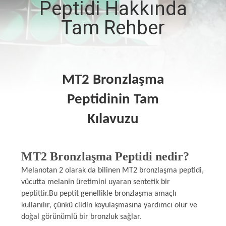
Peptidi Hakkında
KONTROL
Tam Rehber
BIZIMLE
ILETIŞIME
GEÇIN
MT2 Bronzlaşma
Peptidinin Tam
HABERLER
Kılavuzu
VAKALAR
MT2 Bronzlaşma Peptidi nedir?
SITE
Melanotan 2 olarak da bilinen MT2 bronzlaşma peptidi,
vücutta melanin üretimini uyaran sentetik bir
HARITASI
peptittir.Bu peptit genellikle bronzlaşma amaçlı
kullanılır, çünkü cildin koyulaşmasına yardımcı olur ve
PRIVACY
doğal görünümlü bir bronzluk sağlar.