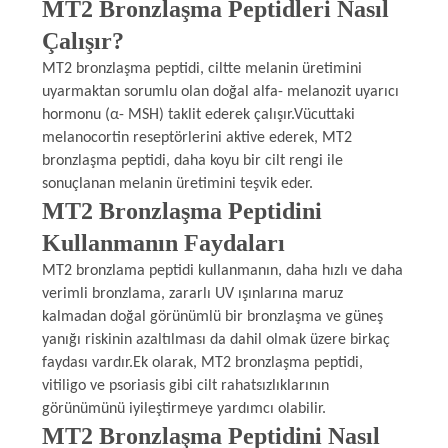
MT2 Bronzlaşma Peptidleri Nasıl
POLICY
Çalışır?
MT2 bronzlaşma peptidi, ciltte melanin üretimini
uyarmaktan sorumlu olan doğal alfa- melanozit uyarıcı
hormonu (α- MSH) taklit ederek çalışır.Vücuttaki
melanocortin reseptörlerini aktive ederek, MT2
bronzlaşma peptidi, daha koyu bir cilt rengi ile
sonuçlanan melanin üretimini teşvik eder.
MT2 Bronzlaşma Peptidini
Kullanmanın Faydaları
MT2 bronzlama peptidi kullanmanın, daha hızlı ve daha
verimli bronzlama, zararlı UV ışınlarına maruz
kalmadan doğal görünümlü bir bronzlaşma ve güneş
yanığı riskinin azaltılması da dahil olmak üzere birkaç
faydası vardır.Ek olarak, MT2 bronzlaşma peptidi,
vitiligo ve psoriasis gibi cilt rahatsızlıklarının
görünümünü iyileştirmeye yardımcı olabilir.
MT2 Bronzlaşma Peptidini Nasıl