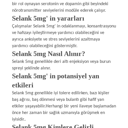
bir rol oynayan serotonin ve dopamin gibi beyindeki
POLICY
nörotransmitter seviyelerini modüle ederek çalışır.
Selank 5mg' in yararları
Çalışmalar Selank 5mg' in odaklanmayı, konsantrasyonu
ve hafızayı iyileştirmeye yardımcı olabileceğini ve
ayrıca anksiyete ve stres seviyelerini azaltmaya
yardımcı olabileceğini göstermiştir.
Selank 5mg Nasıl Alınır?
Selank 5mg genellikle deri altı enjeksiyon veya burun
spreyi şeklinde alınır.
Selank 5mg' in potansiyel yan
etkileri
Selank 5mg genellikle iyi tolere edilirken, bazı kişiler
baş ağrısı, baş dönmesi veya bulantı gibi hafif yan
etkiler yaşayabilir.Herhangi bir yeni ilaveye başlamadan
önce her zaman bir sağlık uzmanıyla görüşmek en
iyisidir..
Selank 5mg Kimlere Gelirli