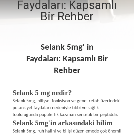
Faydaları: Kapsamlı
KONTROL
Bir Rehber
BIZIMLE
ILETIŞIME
GEÇIN
Selank 5mg' in
Faydaları: Kapsamlı Bir
HABERLER
Rehber
VAKALAR
Selank 5 mg nedir?
SITE
Selank 5mg, bilişsel fonksiyon ve genel refah üzerindeki
potansiyel faydaları nedeniyle tıbbi ve sağlık
HARITASI
topluluğunda popülerlik kazanan sentetik bir peptiddir.
Selank 5mg'in arkasındaki bilim
PRIVACY
Selank 5mg, ruh halini ve bilişi düzenlemede çok önemli