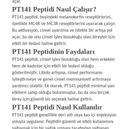
açar.
POLICY
PT141 Peptidi Nasıl Çalışır?
PT141 peptidi, beyindeki melanokortin reseptörlerini,
özellikle MC4R ve MC3R reseptörlerini uyararak çalışır.
Bu aktivasyon, cinsel uyarılma ve istekte bir artışa yol
açar, bu da onu cinsel işlev bozukluğu olan bireyler için
etkili bir tedavi haline getirir.
PT141 Peptidinin Faydaları
PT141 peptidi, cinsel işlev bozukluğu olan hem erkekler
hem de kadınlar için etkili bir tedavi olduğu
gösterilmiştir. Libido artışına, cinsel performansı
iyileştirmeye ve genel cinsel memnuniyeti artırmaya
yardımcı olabilir. Ek olarak, PT141 peptidi minimal yan
etkilere sahip olduğu bulunmuştur, bu da onu birçok
birey için güvenli bir seçenek haline getirir.
PT141 Peptidi Nasıl Kullanılır
PT141 peptidi genellikle deri altı veya kas içi enjeksiyon
yoluyla uygulanır. Peptidin güvenli ve etkili kullanımını
sağlamak için bir sağlık uzmanı tarafından sağlanan