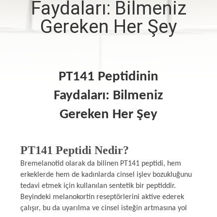
Faydaları: Bilmeniz
KONTROL
Gereken Her Şey
BIZIMLE
ILETIŞIME
GEÇIN
PT141 Peptidinin
Faydaları: Bilmeniz
HABERLER
Gereken Her Şey
VAKALAR
PT141 Peptidi Nedir?
SITE
Bremelanotid olarak da bilinen PT141 peptidi, hem
erkeklerde hem de kadınlarda cinsel işlev bozukluğunu
HARITASI
tedavi etmek için kullanılan sentetik bir peptiddir.
Beyindeki melanokortin reseptörlerini aktive ederek
PRIVACY
çalışır, bu da uyarılma ve cinsel isteğin artmasına yol