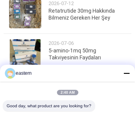
2026-07-12
Retatrutide 30mg Hakkında
Bilmeniz Gereken Her Şey
2026-07-06
5-amino-1mq 50mg
Takviyesinin Faydaları
eastern
Sayfanın Üstü
2:40 AM
Good day, what product are you looking for?
Popüler Kategoriler
Tüm
Cam Flakon 