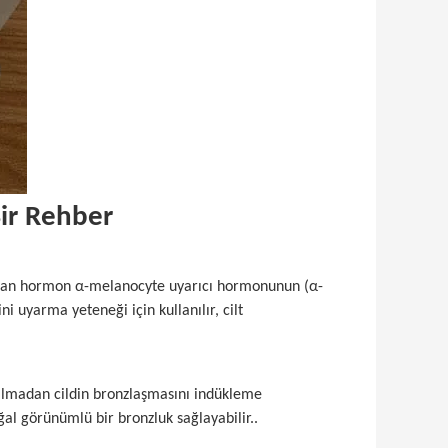
Bir Rehber
luşan hormon α-melanocyte uyarıcı hormonunun (α-
 uyarma yeteneği için kullanılır, cilt
kalmadan cildin bronzlaşmasını indükleme
oğal görünümlü bir bronzluk sağlayabilir..