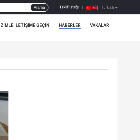
Teklif isteği
Arama
|
Turkish
IZIMLE ILETIŞIME GEÇIN
HABERLER
VAKALAR