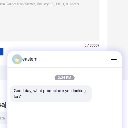
(
0
/ 3000)
eastern
2:24 PM
Good day, what product are you looking 
for?
aj bırak