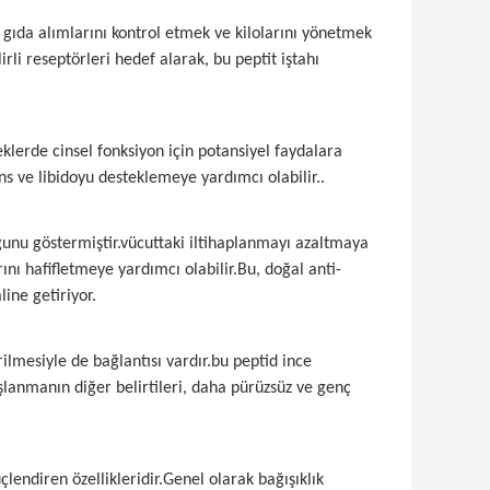
da gıda alımlarını kontrol etmek ve kilolarını yönetmek
irli reseptörleri hedef alarak, bu peptit iştahı
klerde cinsel fonksiyon için potansiyel faydalara
ns ve libidoyu desteklemeye yardımcı olabilir..
ğunu göstermiştir.vücuttaki iltihaplanmayı azaltmaya
nı hafifletmeye yardımcı olabilir.Bu, doğal anti-
ine getiriyor.
rilmesiyle de bağlantısı vardır.bu peptid ince
aşlanmanın diğer belirtileri, daha pürüzsüz ve genç
çlendiren özellikleridir.Genel olarak bağışıklık