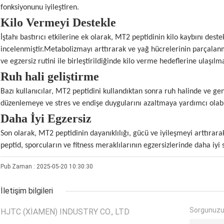
fonksiyonunu iyileştiren.
Kilo Vermeyi Destekle
İştahı bastırıcı etkilerine ek olarak, MT2 peptidinin kilo kaybını des
incelenmiştir.Metabolizmayı arttırarak ve yağ hücrelerinin parçalanm
ve egzersiz rutini ile birleştirildiğinde kilo verme hedeflerine ulaşılm
Ruh hali geliştirme
Bazı kullanıcılar, MT2 peptidini kullandıktan sonra ruh halinde ve gene
düzenlemeye ve stres ve endişe duygularını azaltmaya yardımcı olabil
Daha İyi Egzersiz
Son olarak, MT2 peptidinin dayanıklılığı, gücü ve iyileşmeyi arttırara
peptid, sporcuların ve fitness meraklılarının egzersizlerinde daha iyi 
Pub Zaman : 2025-05-20 10:30:30
İletişim bilgileri
Sorgunuzu
HJTC (XIAMEN) INDUSTRY CO., LTD