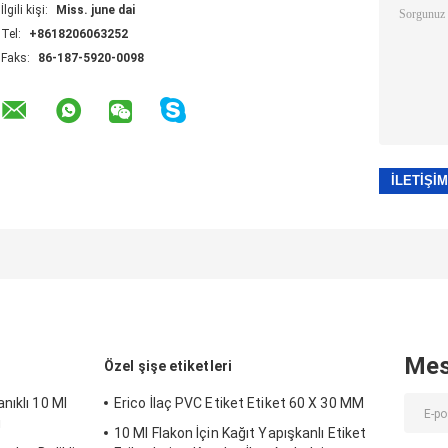
İlgili kişi:
Miss. june dai
Tel:
+8618206063252
Faks:
86-187-5920-0098
Mes
Özel şişe etiketleri
nıklı 10 Ml
Erico İlaç PVC Etiket Etiket 60 X 30 MM
u
10 Ml Flakon İçin Kağıt Yapışkanlı Etiket