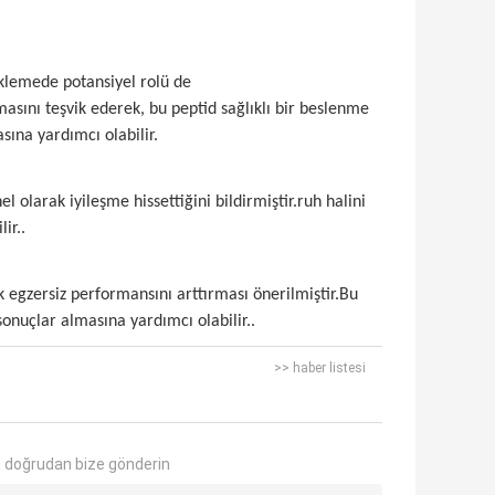
teklemede potansiyel rolü de
asını teşvik ederek, bu peptid sağlıklı bir beslenme
asına yardımcı olabilir.
l olarak iyileşme hissettiğini bildirmiştir.ruh halini
ir..
k egzersiz performansını arttırması önerilmiştir.Bu
sonuçlar almasına yardımcı olabilir..
>> haber listesi
 doğrudan bize gönderin