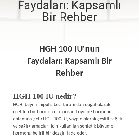
Faydaları: Kapsamlı
KONTROL
Bir Rehber
BIZIMLE
ILETIŞIME
GEÇIN
HGH 100 IU'nun
Faydaları: Kapsamlı Bir
HABERLER
Rehber
VAKALAR
HGH 100 IU nedir?
SITE
HGH, beynin hipofiz bezi tarafından doğal olarak
üretilen bir hormon olan insan büyüme hormonu
HARITASI
anlamına gelir.HGH 100 IU, yaygın olarak çeşitli sağlık
ve sağlık amaçları için kullanılan sentetik büyüme
PRIVACY
hormonu belirli bir dozajı ifade eder.