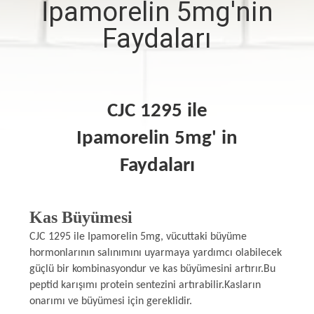
İpamorelin 5mg'nin
KONTROL
Faydaları
BIZIMLE
ILETIŞIME
GEÇIN
CJC 1295 ile
Ipamorelin 5mg' in
HABERLER
Faydaları
VAKALAR
Kas Büyümesi
SITE
CJC 1295 ile Ipamorelin 5mg, vücuttaki büyüme
hormonlarının salınımını uyarmaya yardımcı olabilecek
HARITASI
güçlü bir kombinasyondur ve kas büyümesini artırır.Bu
peptid karışımı protein sentezini artırabilir.Kasların
PRIVACY
onarımı ve büyümesi için gereklidir.