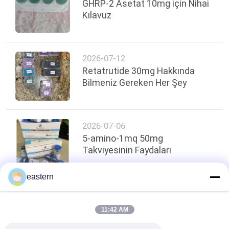
GHRP-2 Asetat 10mg için Nihai
Kılavuz
2026-07-12
Retatrutide 30mg Hakkında
Bilmeniz Gereken Her Şey
2026-07-06
5-amino-1mq 50mg
Takviyesinin Faydaları
eastern
Sayfanın Üstü
11:42 AM