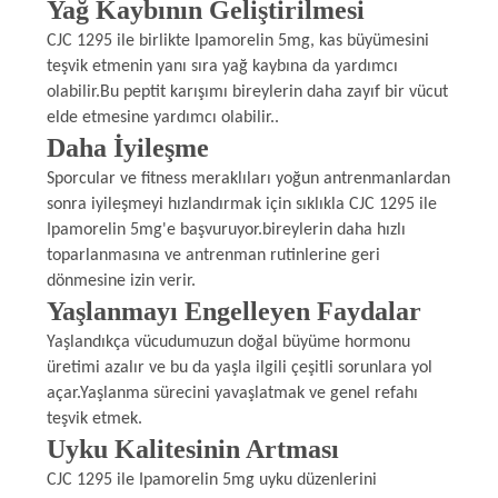
Yağ Kaybının Geliştirilmesi
POLICY
CJC 1295 ile birlikte Ipamorelin 5mg, kas büyümesini
teşvik etmenin yanı sıra yağ kaybına da yardımcı
olabilir.Bu peptit karışımı bireylerin daha zayıf bir vücut
elde etmesine yardımcı olabilir..
Daha İyileşme
Sporcular ve fitness meraklıları yoğun antrenmanlardan
sonra iyileşmeyi hızlandırmak için sıklıkla CJC 1295 ile
Ipamorelin 5mg'e başvuruyor.bireylerin daha hızlı
toparlanmasına ve antrenman rutinlerine geri
dönmesine izin verir.
Yaşlanmayı Engelleyen Faydalar
Yaşlandıkça vücudumuzun doğal büyüme hormonu
üretimi azalır ve bu da yaşla ilgili çeşitli sorunlara yol
açar.Yaşlanma sürecini yavaşlatmak ve genel refahı
teşvik etmek.
Uyku Kalitesinin Artması
CJC 1295 ile Ipamorelin 5mg uyku düzenlerini