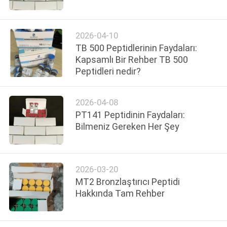
KONTROL
2026-04-10
BIZIMLE
TB 500 Peptidlerinin Faydaları:
ILETIŞIME
Kapsamlı Bir Rehber TB 500
Peptidleri nedir?
GEÇIN
2026-04-08
HABERLER
PT141 Peptidinin Faydaları:
Bilmeniz Gereken Her Şey
VAKALAR
SITE
2026-03-20
MT2 Bronzlaştırıcı Peptidi
HARITASI
Hakkında Tam Rehber
PRIVACY