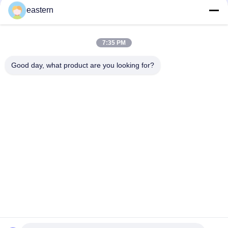
Rehber
eastern
7:35 PM
loading...
Good day, what product are you looking for?
Popüler Kategoriler
Tüm
Cam Flakon 
Şişe Etiketleri
Etiketleri
10 ML Flakon 
Özel Şişe Etiketleri
Etiketleri
Güvenlik Hologramı 
10ml Flakon Kutuları
Etiketi
İlaç Ambalaj Kutusu
İlaç Şişesi Etiketi