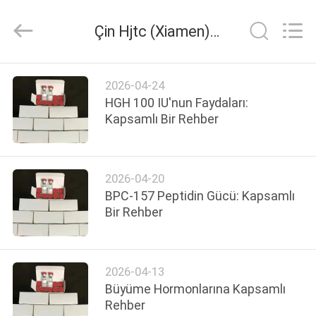
Hjtc
(Xiamen)
Industry
Çin Hjtc (Xiamen) Industry Co., Ltd Şirket Haberleri
Co.,
Ltd.
All
Rights
Reserved.
EV
2026-04-24
HGH 100 IU'nun Faydaları:
ÜRÜN:%
Kapsamlı Bir Rehber
S
2026-04-20
HAKKIMIZDA
BPC-157 Peptidin Gücü: Kapsamlı
Bir Rehber
FABRIKA
TURU
2026-04-13
Büyüme Hormonlarına Kapsamlı
KALITE
Rehber