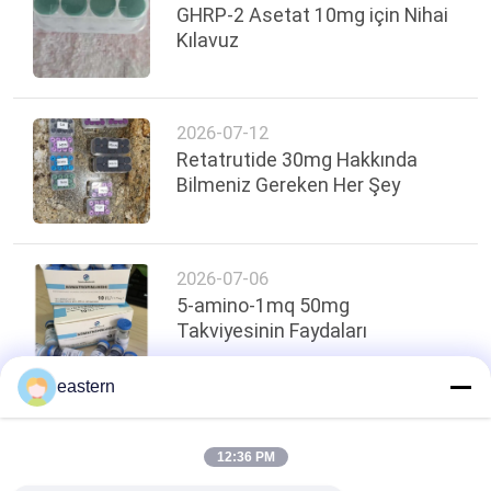
GHRP-2 Asetat 10mg için Nihai
Kılavuz
2026-07-12
Retatrutide 30mg Hakkında
Bilmeniz Gereken Her Şey
2026-07-06
5-amino-1mq 50mg
Takviyesinin Faydaları
eastern
Sayfanın Üstü
12:36 PM