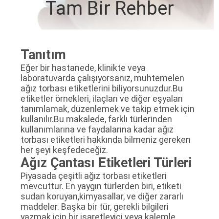
Tam Bir Rehber
KONTROL
BIZIMLE
Tanıtım
ILETIŞIME
Eğer bir hastanede, klinikte veya
GEÇIN
laboratuvarda çalışıyorsanız, muhtemelen
ağız torbası etiketlerini biliyorsunuzdur.Bu
etiketler örnekleri, ilaçları ve diğer eşyaları
HABERLER
tanımlamak, düzenlemek ve takip etmek için
kullanılır.Bu makalede, farklı türlerinden
kullanımlarına ve faydalarına kadar ağız
VAKALAR
torbası etiketleri hakkında bilmeniz gereken
her şeyi keşfedeceğiz.
Ağız Çantası Etiketleri Türleri
SITE
Piyasada çeşitli ağız torbası etiketleri
HARITASI
mevcuttur. En yaygın türlerden biri, etiketi
sudan koruyan,kimyasallar, ve diğer zararlı
maddeler. Başka bir tür, gerekli bilgileri
PRIVACY
yazmak için bir işaretleyici veya kalemle