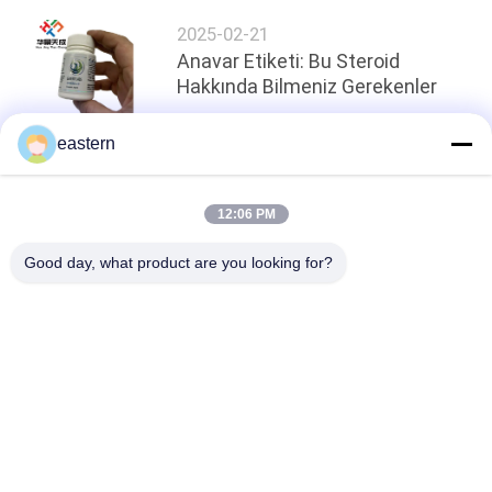
2025-02-21
Anavar Etiketi: Bu Steroid
Hakkında Bilmeniz Gerekenler
eastern
Sayfanın Üstü
12:06 PM
Good day, what product are you looking for?
Popüler Kategoriler
Tüm
Cam Flakon 
Şişe Etiketleri
Etiketleri
10 ML Flakon 
Özel Şişe Etiketleri
Etiketleri