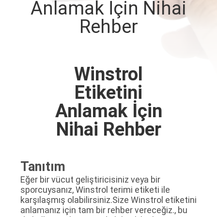
Anlamak İçin Nihai
KONTROL
Rehber
BIZIMLE
ILETIŞIME
Winstrol
GEÇIN
Etiketini
HABERLER
Anlamak İçin
Nihai Rehber
VAKALAR
SITE
Tanıtım
HARITASI
Eğer bir vücut geliştiricisiniz veya bir
sporcuysanız, Winstrol terimi etiketi ile
karşılaşmış olabilirsiniz.Size Winstrol etiketini
PRIVACY
anlamanız için tam bir rehber vereceğiz., bu