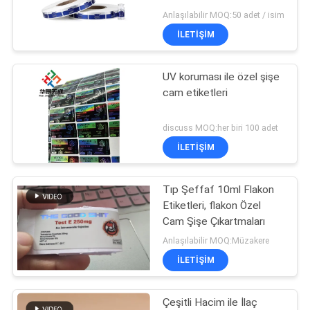
POLICY
Anlaşılabilir MOQ:50 adet / isim
İLETIŞIM
UV koruması ile özel şişe
cam etiketleri
discuss MOQ:her biri 100 adet
İLETIŞIM
Tıp Şeffaf 10ml Flakon
Etiketleri, flakon Özel
Cam Şişe Çıkartmaları
Anlaşılabilir MOQ:Müzakere
İLETIŞIM
Çeşitli Hacim ile İlaç