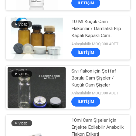
KONTROL
İLETIŞIM
10 Ml Küçük Cam
BIZIMLE
Flakonlar / Damlalıklı Flip
ILETIŞIME
Kapalı Kapaklı Cam
GEÇIN
Damlalıklı Şişeler
Anlaşılabilir MOQ:300 ADET
İLETIŞIM
HABERLER
Sıvı flakon için Şeffaf
Borulu Cam Şişeler /
VAKALAR
Küçük Cam Şişeler
Anlaşılabilir MOQ:300 ADET
SITE
İLETIŞIM
HARITASI
10ml Cam Şişeler İçin
Enjekte Edilebilir Anabolik
PRIVACY
Flakon Etiketi