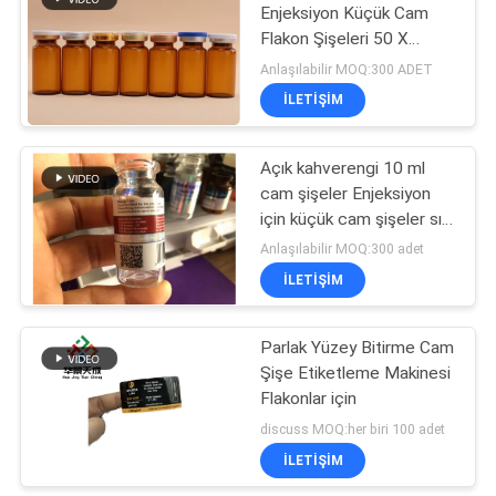
Enjeksiyon Küçük Cam
Flakon Şişeleri 50 X
22mm
Anlaşılabilir MOQ:300 ADET
İLETIŞIM
Açık kahverengi 10 ml
cam şişeler Enjeksiyon
için küçük cam şişeler sıvı
yağ
Anlaşılabilir MOQ:300 adet
İLETIŞIM
Parlak Yüzey Bitirme Cam
Şişe Etiketleme Makinesi
Flakonlar için
discuss MOQ:her biri 100 adet
İLETIŞIM