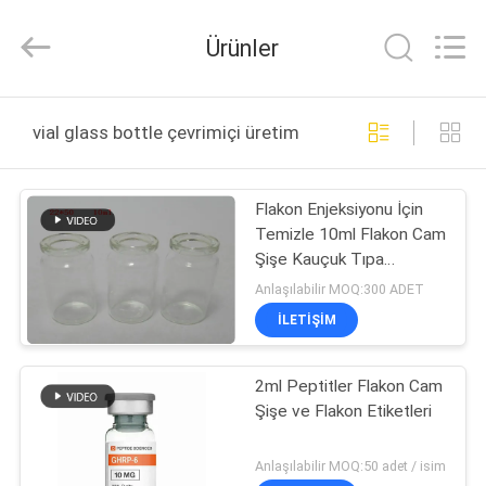
Hjtc
(Xiamen)
Industry
Ürünler
Co.,
Ltd.
All
Rights
Reserved.
EV
vial glass bottle çevrimiçi üretim
ÜRÜN:%
Flakon Enjeksiyonu İçin
S
Temizle 10ml Flakon Cam
Şişe Kauçuk Tıpa
HAKKIMIZDA
Sızdırmazlık
Anlaşılabilir MOQ:300 ADET
İLETIŞIM
FABRIKA
2ml Peptitler Flakon Cam
TURU
Şişe ve Flakon Etiketleri
KALITE
Anlaşılabilir MOQ:50 adet / isim