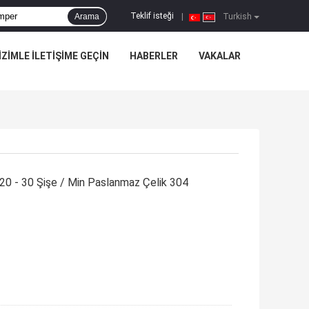
Teklif isteği
Arama
|
Turkish
IZIMLE ILETIŞIME GEÇIN
HABERLER
VAKALAR
20 - 30 Şişe / Min Paslanmaz Çelik 304