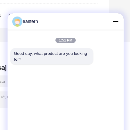
6
7
8
9
10
>>
>|
eastern
1:51 PM
Good day, what product are you looking 
for?
aj bırak