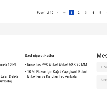
Page 1 of 10
|<
<<
1
2
3
4
5
Mes
Özel şişe etiketleri
nıklı 10 Ml
Erico İlaç PVC Etiket Etiket 60 X 30 MM
u
10 Ml Flakon İçin Kağıt Yapışkanlı Etiket
ları Delikli
Etiketleri ve Kutuları İlaç Ambalajı
 Ambalaj