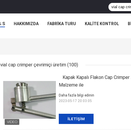
% S
HAKKIMIZDA
FABRIKA TURU
KALITE KONTROL
B
vial cap crimper çevrimiçi üretim
(100)
Kapak Kapalı Flakon Cap Crimper 
Malzeme ile
Daha fazla bilgi edinin
2023-05-17 20:03:05
İLETIŞIM